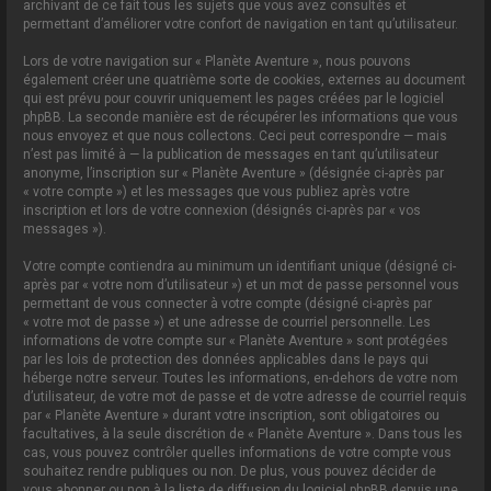
archivant de ce fait tous les sujets que vous avez consultés et
permettant d’améliorer votre confort de navigation en tant qu’utilisateur.
Lors de votre navigation sur « Planète Aventure », nous pouvons
également créer une quatrième sorte de cookies, externes au document
qui est prévu pour couvrir uniquement les pages créées par le logiciel
phpBB. La seconde manière est de récupérer les informations que vous
nous envoyez et que nous collectons. Ceci peut correspondre — mais
n’est pas limité à — la publication de messages en tant qu’utilisateur
anonyme, l’inscription sur « Planète Aventure » (désignée ci-après par
« votre compte ») et les messages que vous publiez après votre
inscription et lors de votre connexion (désignés ci-après par « vos
messages »).
Votre compte contiendra au minimum un identifiant unique (désigné ci-
après par « votre nom d’utilisateur ») et un mot de passe personnel vous
permettant de vous connecter à votre compte (désigné ci-après par
« votre mot de passe ») et une adresse de courriel personnelle. Les
informations de votre compte sur « Planète Aventure » sont protégées
par les lois de protection des données applicables dans le pays qui
héberge notre serveur. Toutes les informations, en-dehors de votre nom
d’utilisateur, de votre mot de passe et de votre adresse de courriel requis
par « Planète Aventure » durant votre inscription, sont obligatoires ou
facultatives, à la seule discrétion de « Planète Aventure ». Dans tous les
cas, vous pouvez contrôler quelles informations de votre compte vous
souhaitez rendre publiques ou non. De plus, vous pouvez décider de
vous abonner ou non à la liste de diffusion du logiciel phpBB depuis une