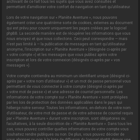
archivant de ce fait tous les sujets que vous avez consultés et
permettant d’améliorer votre confort de navigation en tant qu’utilisateur.
Lors de votre navigation sur « Planète Aventure », nous pouvons
également créer une quatrième sorte de cookies, externes au document
qui est prévu pour couvrir uniquement les pages créées par le logiciel
phpBB. La seconde manière est de récupérer les informations que vous
nous envoyez et que nous collectons. Ceci peut correspondre — mais
n’est pas limité à — la publication de messages en tant qu’utilisateur
anonyme, l’inscription sur « Planète Aventure » (désignée ci-après par
« votre compte ») et les messages que vous publiez après votre
inscription et lors de votre connexion (désignés ci-après par « vos
messages »).
Votre compte contiendra au minimum un identifiant unique (désigné ci-
après par « votre nom d’utilisateur ») et un mot de passe personnel vous
permettant de vous connecter à votre compte (désigné ci-après par
« votre mot de passe ») et une adresse de courriel personnelle. Les
informations de votre compte sur « Planète Aventure » sont protégées
par les lois de protection des données applicables dans le pays qui
héberge notre serveur. Toutes les informations, en-dehors de votre nom
d’utilisateur, de votre mot de passe et de votre adresse de courriel requis
par « Planète Aventure » durant votre inscription, sont obligatoires ou
facultatives, à la seule discrétion de « Planète Aventure ». Dans tous les
cas, vous pouvez contrôler quelles informations de votre compte vous
souhaitez rendre publiques ou non. De plus, vous pouvez décider de
vous abonner ou non à la liste de diffusion du logiciel phpBB depuis une