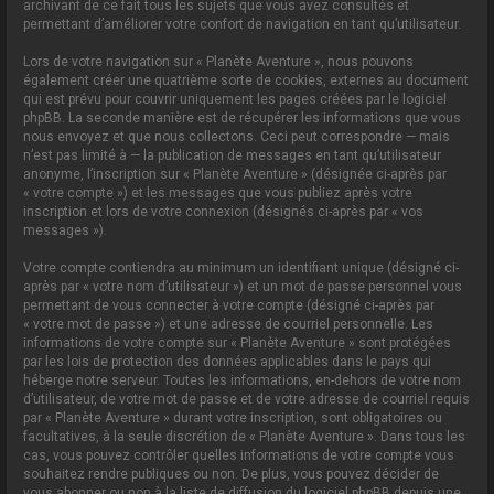
archivant de ce fait tous les sujets que vous avez consultés et
permettant d’améliorer votre confort de navigation en tant qu’utilisateur.
Lors de votre navigation sur « Planète Aventure », nous pouvons
également créer une quatrième sorte de cookies, externes au document
qui est prévu pour couvrir uniquement les pages créées par le logiciel
phpBB. La seconde manière est de récupérer les informations que vous
nous envoyez et que nous collectons. Ceci peut correspondre — mais
n’est pas limité à — la publication de messages en tant qu’utilisateur
anonyme, l’inscription sur « Planète Aventure » (désignée ci-après par
« votre compte ») et les messages que vous publiez après votre
inscription et lors de votre connexion (désignés ci-après par « vos
messages »).
Votre compte contiendra au minimum un identifiant unique (désigné ci-
après par « votre nom d’utilisateur ») et un mot de passe personnel vous
permettant de vous connecter à votre compte (désigné ci-après par
« votre mot de passe ») et une adresse de courriel personnelle. Les
informations de votre compte sur « Planète Aventure » sont protégées
par les lois de protection des données applicables dans le pays qui
héberge notre serveur. Toutes les informations, en-dehors de votre nom
d’utilisateur, de votre mot de passe et de votre adresse de courriel requis
par « Planète Aventure » durant votre inscription, sont obligatoires ou
facultatives, à la seule discrétion de « Planète Aventure ». Dans tous les
cas, vous pouvez contrôler quelles informations de votre compte vous
souhaitez rendre publiques ou non. De plus, vous pouvez décider de
vous abonner ou non à la liste de diffusion du logiciel phpBB depuis une