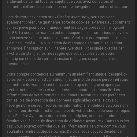
archivant de ce fait tous les sujets que vous avez consultés et
permettant d’améliorer votre confort de navigation en tant qu’utilisateur.
Lors de votre navigation sur « Planète Aventure », nous pouvons
également créer une quatrième sorte de cookies, externes au document
qui est prévu pour couvrir uniquement les pages créées par le logiciel
phpBB. La seconde manière est de récupérer les informations que vous
nous envoyez et que nous collectons. Ceci peut correspondre — mais
n’est pas limité à — la publication de messages en tant qu’utilisateur
anonyme, l’inscription sur « Planète Aventure » (désignée ci-après par
« votre compte ») et les messages que vous publiez après votre
inscription et lors de votre connexion (désignés ci-après par « vos
messages »).
Votre compte contiendra au minimum un identifiant unique (désigné ci-
après par « votre nom d’utilisateur ») et un mot de passe personnel vous
permettant de vous connecter à votre compte (désigné ci-après par
« votre mot de passe ») et une adresse de courriel personnelle. Les
informations de votre compte sur « Planète Aventure » sont protégées
par les lois de protection des données applicables dans le pays qui
héberge notre serveur. Toutes les informations, en-dehors de votre nom
d’utilisateur, de votre mot de passe et de votre adresse de courriel requis
par « Planète Aventure » durant votre inscription, sont obligatoires ou
facultatives, à la seule discrétion de « Planète Aventure ». Dans tous les
cas, vous pouvez contrôler quelles informations de votre compte vous
souhaitez rendre publiques ou non. De plus, vous pouvez décider de
vous abonner ou non à la liste de diffusion du logiciel phpBB depuis une