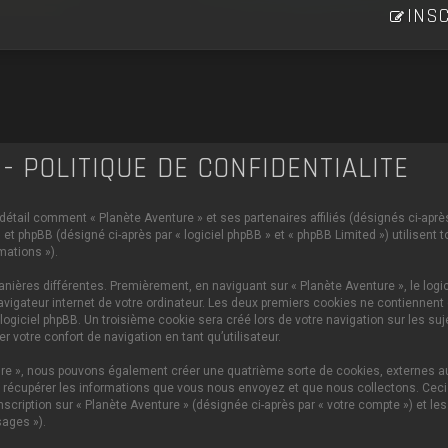
INSC
- POLITIQUE DE CONFIDENTIALITÉ
 détail comment « Planète Aventure » et ses partenaires affiliés (désignés ci-après 
et phpBB (désigné ci-après par « logiciel phpBB » et « phpBB Limited ») utilisent 
mations »).
ières différentes. Premièrement, en naviguant sur « Planète Aventure », le logi
vigateur internet de votre ordinateur. Les deux premiers cookies ne contiennent q
iciel phpBB. Un troisième cookie sera créé lors de votre navigation sur les sujet
 votre confort de navigation en tant qu’utilisateur.
ture », nous pouvons également créer une quatrième sorte de cookies, externes 
 récupérer les informations que vous nous envoyez et que nous collectons. Ceci p
scription sur « Planète Aventure » (désignée ci-après par « votre compte ») et le
ages »).