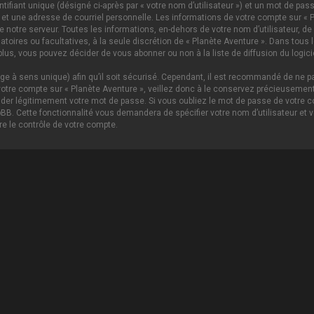
ifiant unique (désigné ci-après par « votre nom d’utilisateur ») et un mot de p
 et une adresse de courriel personnelle. Les informations de votre compte sur « P
notre serveur. Toutes les informations, en-dehors de votre nom d’utilisateur, de 
igatoires ou facultatives, à la seule discrétion de « Planète Aventure ». Dans tou
lus, vous pouvez décider de vous abonner ou non à la liste de diffusion du logici
age à sens unique) afin qu’il soit sécurisé. Cependant, il est recommandé de ne pa
tre compte sur « Planète Aventure », veillez donc à le conservez précieusement.
nder légitimement votre mot de passe. Si vous oubliez le mot de passe de votre c
hpBB. Cette fonctionnalité vous demandera de spécifier votre nom d’utilisateur et 
e le contrôle de votre compte.