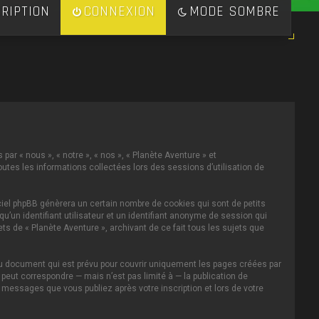
RIPTION
CONNEXION
MODE SOMBRE
par « nous », « notre », « nos », « Planète Aventure » et
toutes les informations collectées lors des sessions d’utilisation de
ciel phpBB génèrera un certain nombre de cookies qui sont de petits
u’un identifiant utilisateur et un identifiant anonyme de session qui
s de « Planète Aventure », archivant de ce fait tous les sujets que
au document qui est prévu pour couvrir uniquement les pages créées par
eut correspondre — mais n’est pas limité à — la publication de
s messages que vous publiez après votre inscription et lors de votre