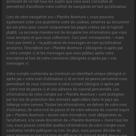
archivant de ce fait tous les sujets que vous avez consultés et
permettant d’améliorer votre confort de navigation en tant qu’utilisateur.
Lors de votre navigation sur « Planète Aventure », nous pouvons
également créer une quatrième sorte de cookies, externes au document
qui est prévu pour couvrir uniquement les pages créées par le logiciel
phpBB. La seconde manière est de récupérer les informations que vous
nous envoyez et que nous collectons. Ceci peut correspondre — mais
n’est pas limité à — la publication de messages en tant qu’utilisateur
anonyme, l’inscription sur « Planète Aventure » (désignée ci-après par
« votre compte ») et les messages que vous publiez après votre
inscription et lors de votre connexion (désignés ci-après par « vos
messages »).
Votre compte contiendra au minimum un identifiant unique (désigné ci-
après par « votre nom d’utilisateur ») et un mot de passe personnel vous
permettant de vous connecter à votre compte (désigné ci-après par
« votre mot de passe ») et une adresse de courriel personnelle. Les
informations de votre compte sur « Planète Aventure » sont protégées
par les lois de protection des données applicables dans le pays qui
héberge notre serveur. Toutes les informations, en-dehors de votre nom
d’utilisateur, de votre mot de passe et de votre adresse de courriel requis
par « Planète Aventure » durant votre inscription, sont obligatoires ou
facultatives, à la seule discrétion de « Planète Aventure ». Dans tous les
cas, vous pouvez contrôler quelles informations de votre compte vous
souhaitez rendre publiques ou non. De plus, vous pouvez décider de
vous abonner ou non à la liste de diffusion du logiciel phpBB depuis une