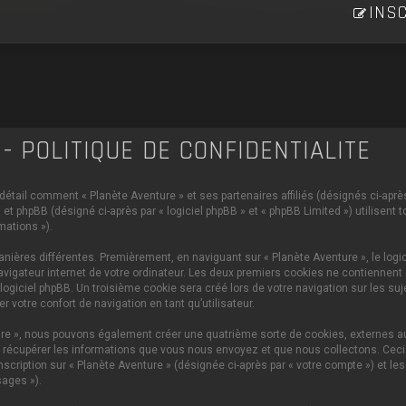
INSC
- POLITIQUE DE CONFIDENTIALITÉ
 détail comment « Planète Aventure » et ses partenaires affiliés (désignés ci-après 
et phpBB (désigné ci-après par « logiciel phpBB » et « phpBB Limited ») utilisent 
mations »).
ières différentes. Premièrement, en naviguant sur « Planète Aventure », le logi
vigateur internet de votre ordinateur. Les deux premiers cookies ne contiennent q
iciel phpBB. Un troisième cookie sera créé lors de votre navigation sur les sujet
 votre confort de navigation en tant qu’utilisateur.
ture », nous pouvons également créer une quatrième sorte de cookies, externes 
 récupérer les informations que vous nous envoyez et que nous collectons. Ceci p
scription sur « Planète Aventure » (désignée ci-après par « votre compte ») et le
ages »).