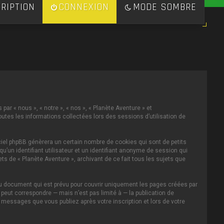
RIPTION
CONNEXION
MODE SOMBRE
par « nous », « notre », « nos », « Planète Aventure » et
toutes les informations collectées lors des sessions d’utilisation de
ciel phpBB génèrera un certain nombre de cookies qui sont de petits
u’un identifiant utilisateur et un identifiant anonyme de session qui
s de « Planète Aventure », archivant de ce fait tous les sujets que
au document qui est prévu pour couvrir uniquement les pages créées par
eut correspondre — mais n’est pas limité à — la publication de
s messages que vous publiez après votre inscription et lors de votre