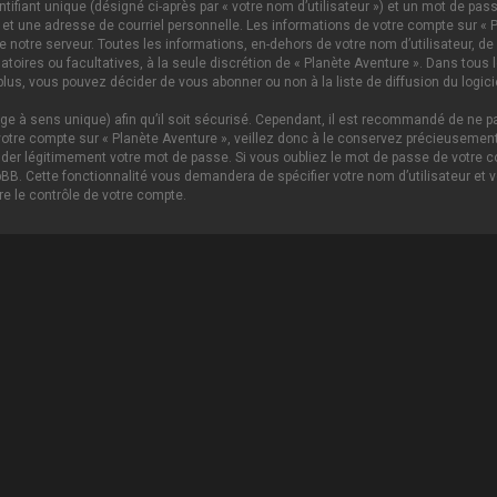
ifiant unique (désigné ci-après par « votre nom d’utilisateur ») et un mot de p
 et une adresse de courriel personnelle. Les informations de votre compte sur « P
notre serveur. Toutes les informations, en-dehors de votre nom d’utilisateur, de 
igatoires ou facultatives, à la seule discrétion de « Planète Aventure ». Dans tou
lus, vous pouvez décider de vous abonner ou non à la liste de diffusion du logici
age à sens unique) afin qu’il soit sécurisé. Cependant, il est recommandé de ne pa
tre compte sur « Planète Aventure », veillez donc à le conservez précieusement.
nder légitimement votre mot de passe. Si vous oubliez le mot de passe de votre c
hpBB. Cette fonctionnalité vous demandera de spécifier votre nom d’utilisateur et 
e le contrôle de votre compte.