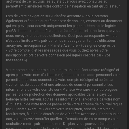
archivant de ce fait tous les sujets que vous avez consultés et
permettant d’améliorer votre confort de navigation en tant qu’utilisateur.
Lors de votre navigation sur « Planète Aventure », nous pouvons
également créer une quatrième sorte de cookies, externes au document
qui est prévu pour couvrir uniquement les pages créées par le logiciel
phpBB. La seconde manière est de récupérer les informations que vous
nous envoyez et que nous collectons. Ceci peut correspondre — mais
n’est pas limité à — la publication de messages en tant qu’utilisateur
anonyme, l’inscription sur « Planète Aventure » (désignée ci-après par
« votre compte ») et les messages que vous publiez après votre
inscription et lors de votre connexion (désignés ci-après par « vos
messages »).
Votre compte contiendra au minimum un identifiant unique (désigné ci-
après par « votre nom d’utilisateur ») et un mot de passe personnel vous
permettant de vous connecter à votre compte (désigné ci-après par
« votre mot de passe ») et une adresse de courriel personnelle. Les
informations de votre compte sur « Planète Aventure » sont protégées
par les lois de protection des données applicables dans le pays qui
héberge notre serveur. Toutes les informations, en-dehors de votre nom
d’utilisateur, de votre mot de passe et de votre adresse de courriel requis
par « Planète Aventure » durant votre inscription, sont obligatoires ou
facultatives, à la seule discrétion de « Planète Aventure ». Dans tous les
cas, vous pouvez contrôler quelles informations de votre compte vous
souhaitez rendre publiques ou non. De plus, vous pouvez décider de
vous abonner ou non à la liste de diffusion du logiciel phpBB depuis une