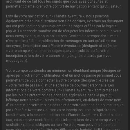
archivant de ce fait tous les sujets que vous avez consultés et
permettant d’améliorer votre confort de navigation en tant qu’utilisateur.
Lors de votre navigation sur « Planète Aventure », nous pouvons
également créer une quatrième sorte de cookies, externes au document
qui est prévu pour couvrir uniquement les pages créées par le logiciel
phpBB. La seconde manière est de récupérer les informations que vous
nous envoyez et que nous collectons. Ceci peut correspondre — mais
n’est pas limité à — la publication de messages en tant qu’utilisateur
anonyme, l’inscription sur « Planète Aventure » (désignée ci-après par
« votre compte ») et les messages que vous publiez après votre
inscription et lors de votre connexion (désignés ci-après par « vos
messages »).
Votre compte contiendra au minimum un identifiant unique (désigné ci-
après par « votre nom d’utilisateur ») et un mot de passe personnel vous
permettant de vous connecter à votre compte (désigné ci-après par
« votre mot de passe ») et une adresse de courriel personnelle. Les
informations de votre compte sur « Planète Aventure » sont protégées
par les lois de protection des données applicables dans le pays qui
héberge notre serveur. Toutes les informations, en-dehors de votre nom
d’utilisateur, de votre mot de passe et de votre adresse de courriel requis
par « Planète Aventure » durant votre inscription, sont obligatoires ou
facultatives, à la seule discrétion de « Planète Aventure ». Dans tous les
cas, vous pouvez contrôler quelles informations de votre compte vous
souhaitez rendre publiques ou non. De plus, vous pouvez décider de
vous abonner ou non à la liste de diffusion du logiciel phpBB depuis une