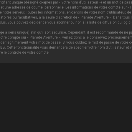
ifiant unique (désigné ci-après par « votre nom d’utilisateur ») et un mot de p
 et une adresse de courriel personnelle. Les informations de votre compte sur « P
notre serveur. Toutes les informations, en-dehors de votre nom d’utilisateur, de 
igatoires ou facultatives, à la seule discrétion de « Planète Aventure ». Dans tou
lus, vous pouvez décider de vous abonner ou non à la liste de diffusion du logici
age à sens unique) afin qu’il soit sécurisé. Cependant, il est recommandé de ne pa
tre compte sur « Planète Aventure », veillez donc à le conservez précieusement.
nder légitimement votre mot de passe. Si vous oubliez le mot de passe de votre c
hpBB. Cette fonctionnalité vous demandera de spécifier votre nom d’utilisateur et 
e le contrôle de votre compte.