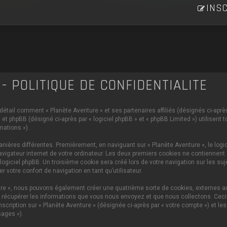
INSC
- POLITIQUE DE CONFIDENTIALITÉ
 détail comment « Planète Aventure » et ses partenaires affiliés (désignés ci-après 
et phpBB (désigné ci-après par « logiciel phpBB » et « phpBB Limited ») utilisent 
mations »).
ières différentes. Premièrement, en naviguant sur « Planète Aventure », le logi
vigateur internet de votre ordinateur. Les deux premiers cookies ne contiennent q
iciel phpBB. Un troisième cookie sera créé lors de votre navigation sur les sujet
 votre confort de navigation en tant qu’utilisateur.
ture », nous pouvons également créer une quatrième sorte de cookies, externes 
 récupérer les informations que vous nous envoyez et que nous collectons. Ceci p
scription sur « Planète Aventure » (désignée ci-après par « votre compte ») et le
ages »).