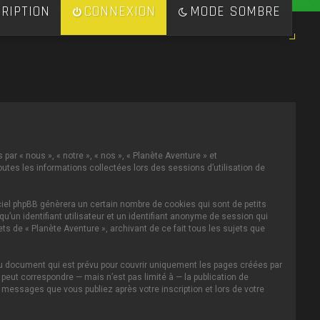
RIPTION
CONNEXION
MODE SOMBRE
par « nous », « notre », « nos », « Planète Aventure » et
toutes les informations collectées lors des sessions d’utilisation de
ciel phpBB génèrera un certain nombre de cookies qui sont de petits
u’un identifiant utilisateur et un identifiant anonyme de session qui
s de « Planète Aventure », archivant de ce fait tous les sujets que
au document qui est prévu pour couvrir uniquement les pages créées par
eut correspondre — mais n’est pas limité à — la publication de
s messages que vous publiez après votre inscription et lors de votre