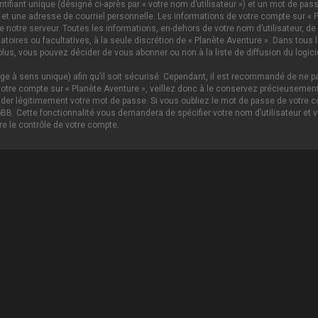
ifiant unique (désigné ci-après par « votre nom d’utilisateur ») et un mot de p
 et une adresse de courriel personnelle. Les informations de votre compte sur « P
notre serveur. Toutes les informations, en-dehors de votre nom d’utilisateur, de 
igatoires ou facultatives, à la seule discrétion de « Planète Aventure ». Dans tou
lus, vous pouvez décider de vous abonner ou non à la liste de diffusion du logici
age à sens unique) afin qu’il soit sécurisé. Cependant, il est recommandé de ne pa
tre compte sur « Planète Aventure », veillez donc à le conservez précieusement.
nder légitimement votre mot de passe. Si vous oubliez le mot de passe de votre c
hpBB. Cette fonctionnalité vous demandera de spécifier votre nom d’utilisateur et 
e le contrôle de votre compte.