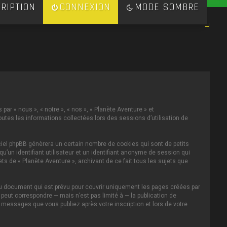
RIPTION
CONNEXION
MODE SOMBRE
par « nous », « notre », « nos », « Planète Aventure » et
toutes les informations collectées lors des sessions d’utilisation de
ciel phpBB génèrera un certain nombre de cookies qui sont de petits
u’un identifiant utilisateur et un identifiant anonyme de session qui
s de « Planète Aventure », archivant de ce fait tous les sujets que
au document qui est prévu pour couvrir uniquement les pages créées par
eut correspondre — mais n’est pas limité à — la publication de
s messages que vous publiez après votre inscription et lors de votre