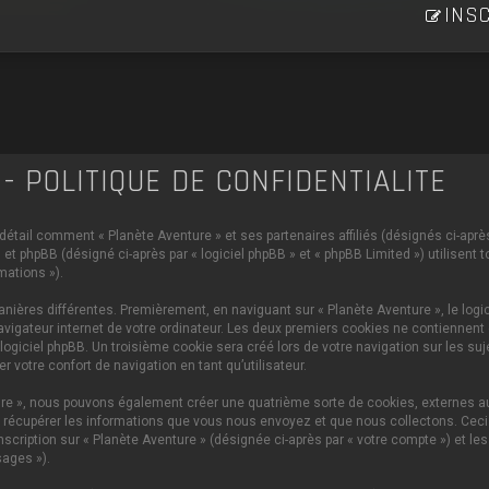
INSC
- POLITIQUE DE CONFIDENTIALITÉ
 détail comment « Planète Aventure » et ses partenaires affiliés (désignés ci-après 
et phpBB (désigné ci-après par « logiciel phpBB » et « phpBB Limited ») utilisent 
mations »).
ières différentes. Premièrement, en naviguant sur « Planète Aventure », le logi
vigateur internet de votre ordinateur. Les deux premiers cookies ne contiennent q
iciel phpBB. Un troisième cookie sera créé lors de votre navigation sur les sujet
 votre confort de navigation en tant qu’utilisateur.
ture », nous pouvons également créer une quatrième sorte de cookies, externes 
 récupérer les informations que vous nous envoyez et que nous collectons. Ceci p
scription sur « Planète Aventure » (désignée ci-après par « votre compte ») et le
ages »).