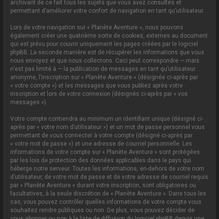
archivant de ce fait tous les sujets que vous avez consultés et
permettant d’améliorer votre confort de navigation en tant qu’utilisateur.
Lors de votre navigation sur « Planète Aventure », nous pouvons
également créer une quatrième sorte de cookies, externes au document
qui est prévu pour couvrir uniquement les pages créées par le logiciel
phpBB. La seconde manière est de récupérer les informations que vous
nous envoyez et que nous collectons. Ceci peut correspondre — mais
n’est pas limité à — la publication de messages en tant qu’utilisateur
anonyme, l’inscription sur « Planète Aventure » (désignée ci-après par
« votre compte ») et les messages que vous publiez après votre
inscription et lors de votre connexion (désignés ci-après par « vos
messages »).
Votre compte contiendra au minimum un identifiant unique (désigné ci-
après par « votre nom d’utilisateur ») et un mot de passe personnel vous
permettant de vous connecter à votre compte (désigné ci-après par
« votre mot de passe ») et une adresse de courriel personnelle. Les
informations de votre compte sur « Planète Aventure » sont protégées
par les lois de protection des données applicables dans le pays qui
héberge notre serveur. Toutes les informations, en-dehors de votre nom
d’utilisateur, de votre mot de passe et de votre adresse de courriel requis
par « Planète Aventure » durant votre inscription, sont obligatoires ou
facultatives, à la seule discrétion de « Planète Aventure ». Dans tous les
cas, vous pouvez contrôler quelles informations de votre compte vous
souhaitez rendre publiques ou non. De plus, vous pouvez décider de
vous abonner ou non à la liste de diffusion du logiciel phpBB depuis une