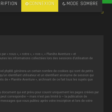
RIPTION
CONNEXION
MODE SOMBRE
par « nous », « notre », « nos », « Planète Aventure » et
toutes les informations collectées lors des sessions d’utilisation de
ciel phpBB génèrera un certain nombre de cookies qui sont de petits
u’un identifiant utilisateur et un identifiant anonyme de session qui
s de « Planète Aventure », archivant de ce fait tous les sujets que
au document qui est prévu pour couvrir uniquement les pages créées par
eut correspondre — mais n’est pas limité à — la publication de
s messages que vous publiez après votre inscription et lors de votre