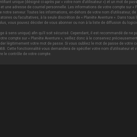
ifiant unique (désigné ci-après par « votre nom d’utilisateur ») et un mot de p
 et une adresse de courriel personnelle. Les informations de votre compte sur « P
notre serveur. Toutes les informations, en-dehors de votre nom d’utilisateur, de 
igatoires ou facultatives, à la seule discrétion de « Planète Aventure ». Dans tou
lus, vous pouvez décider de vous abonner ou non à la liste de diffusion du logici
age à sens unique) afin qu’il soit sécurisé. Cependant, il est recommandé de ne pa
tre compte sur « Planète Aventure », veillez donc à le conservez précieusement.
nder légitimement votre mot de passe. Si vous oubliez le mot de passe de votre c
hpBB. Cette fonctionnalité vous demandera de spécifier votre nom d’utilisateur et 
e le contrôle de votre compte.