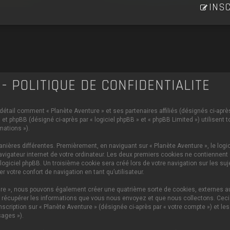
INSC
- POLITIQUE DE CONFIDENTIALITÉ
 détail comment « Planète Aventure » et ses partenaires affiliés (désignés ci-après 
et phpBB (désigné ci-après par « logiciel phpBB » et « phpBB Limited ») utilisent 
mations »).
ières différentes. Premièrement, en naviguant sur « Planète Aventure », le logi
vigateur internet de votre ordinateur. Les deux premiers cookies ne contiennent q
iciel phpBB. Un troisième cookie sera créé lors de votre navigation sur les sujet
 votre confort de navigation en tant qu’utilisateur.
ture », nous pouvons également créer une quatrième sorte de cookies, externes 
 récupérer les informations que vous nous envoyez et que nous collectons. Ceci p
scription sur « Planète Aventure » (désignée ci-après par « votre compte ») et le
ages »).