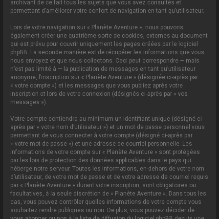
archivant de ce fait tous les sujets que vous avez consultés et
permettant d’améliorer votre confort de navigation en tant qu’utilisateur.
Lors de votre navigation sur « Planète Aventure », nous pouvons
également créer une quatrième sorte de cookies, externes au document
qui est prévu pour couvrir uniquement les pages créées par le logiciel
phpBB. La seconde manière est de récupérer les informations que vous
nous envoyez et que nous collectons. Ceci peut correspondre — mais
n’est pas limité à — la publication de messages en tant qu’utilisateur
anonyme, l’inscription sur « Planète Aventure » (désignée ci-après par
« votre compte ») et les messages que vous publiez après votre
inscription et lors de votre connexion (désignés ci-après par « vos
messages »).
Votre compte contiendra au minimum un identifiant unique (désigné ci-
après par « votre nom d’utilisateur ») et un mot de passe personnel vous
permettant de vous connecter à votre compte (désigné ci-après par
« votre mot de passe ») et une adresse de courriel personnelle. Les
informations de votre compte sur « Planète Aventure » sont protégées
par les lois de protection des données applicables dans le pays qui
héberge notre serveur. Toutes les informations, en-dehors de votre nom
d’utilisateur, de votre mot de passe et de votre adresse de courriel requis
par « Planète Aventure » durant votre inscription, sont obligatoires ou
facultatives, à la seule discrétion de « Planète Aventure ». Dans tous les
cas, vous pouvez contrôler quelles informations de votre compte vous
souhaitez rendre publiques ou non. De plus, vous pouvez décider de
vous abonner ou non à la liste de diffusion du logiciel phpBB depuis une