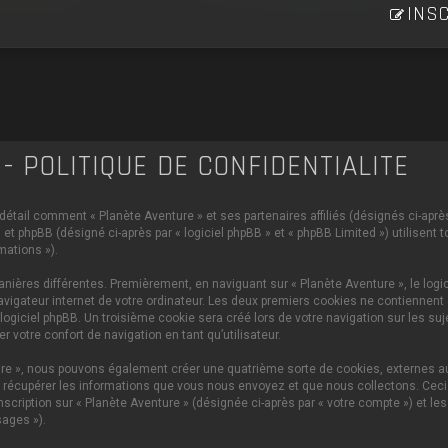
INSC
- POLITIQUE DE CONFIDENTIALITÉ
 détail comment « Planète Aventure » et ses partenaires affiliés (désignés ci-après 
et phpBB (désigné ci-après par « logiciel phpBB » et « phpBB Limited ») utilisent 
mations »).
ières différentes. Premièrement, en naviguant sur « Planète Aventure », le logi
vigateur internet de votre ordinateur. Les deux premiers cookies ne contiennent q
iciel phpBB. Un troisième cookie sera créé lors de votre navigation sur les sujet
 votre confort de navigation en tant qu’utilisateur.
ture », nous pouvons également créer une quatrième sorte de cookies, externes 
 récupérer les informations que vous nous envoyez et que nous collectons. Ceci p
scription sur « Planète Aventure » (désignée ci-après par « votre compte ») et le
ages »).