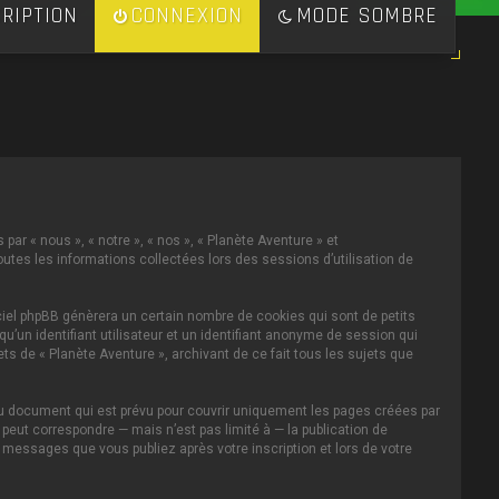
RIPTION
CONNEXION
MODE SOMBRE
par « nous », « notre », « nos », « Planète Aventure » et
toutes les informations collectées lors des sessions d’utilisation de
ciel phpBB génèrera un certain nombre de cookies qui sont de petits
u’un identifiant utilisateur et un identifiant anonyme de session qui
s de « Planète Aventure », archivant de ce fait tous les sujets que
au document qui est prévu pour couvrir uniquement les pages créées par
eut correspondre — mais n’est pas limité à — la publication de
s messages que vous publiez après votre inscription et lors de votre