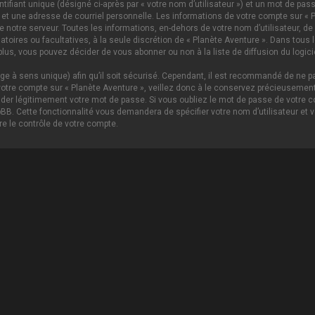
ifiant unique (désigné ci-après par « votre nom d’utilisateur ») et un mot de p
 et une adresse de courriel personnelle. Les informations de votre compte sur « P
notre serveur. Toutes les informations, en-dehors de votre nom d’utilisateur, de 
igatoires ou facultatives, à la seule discrétion de « Planète Aventure ». Dans tou
lus, vous pouvez décider de vous abonner ou non à la liste de diffusion du logici
age à sens unique) afin qu’il soit sécurisé. Cependant, il est recommandé de ne pa
tre compte sur « Planète Aventure », veillez donc à le conservez précieusement.
nder légitimement votre mot de passe. Si vous oubliez le mot de passe de votre c
hpBB. Cette fonctionnalité vous demandera de spécifier votre nom d’utilisateur et 
e le contrôle de votre compte.