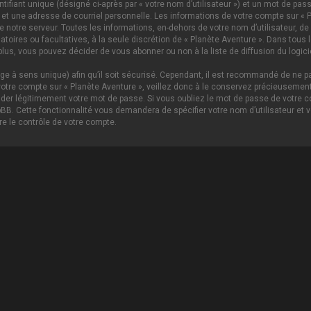
ifiant unique (désigné ci-après par « votre nom d’utilisateur ») et un mot de p
 et une adresse de courriel personnelle. Les informations de votre compte sur « P
notre serveur. Toutes les informations, en-dehors de votre nom d’utilisateur, de 
igatoires ou facultatives, à la seule discrétion de « Planète Aventure ». Dans tou
lus, vous pouvez décider de vous abonner ou non à la liste de diffusion du logici
age à sens unique) afin qu’il soit sécurisé. Cependant, il est recommandé de ne pa
tre compte sur « Planète Aventure », veillez donc à le conservez précieusement.
nder légitimement votre mot de passe. Si vous oubliez le mot de passe de votre c
hpBB. Cette fonctionnalité vous demandera de spécifier votre nom d’utilisateur et 
e le contrôle de votre compte.