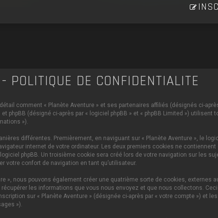
INSC
- POLITIQUE DE CONFIDENTIALITÉ
 détail comment « Planète Aventure » et ses partenaires affiliés (désignés ci-après 
et phpBB (désigné ci-après par « logiciel phpBB » et « phpBB Limited ») utilisent 
mations »).
ières différentes. Premièrement, en naviguant sur « Planète Aventure », le logi
vigateur internet de votre ordinateur. Les deux premiers cookies ne contiennent q
iciel phpBB. Un troisième cookie sera créé lors de votre navigation sur les sujet
 votre confort de navigation en tant qu’utilisateur.
ture », nous pouvons également créer une quatrième sorte de cookies, externes 
 récupérer les informations que vous nous envoyez et que nous collectons. Ceci p
scription sur « Planète Aventure » (désignée ci-après par « votre compte ») et le
ages »).