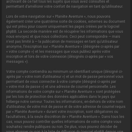
archivant de ce fait tous les sujets que vous avez consultés et
permettant d’améliorer votre confort de navigation en tant qu’utilisateur.
Lors de votre navigation sur « Planète Aventure », nous pouvons
également créer une quatrième sorte de cookies, externes au document
qui est prévu pour couvrir uniquement les pages créées par le logiciel
phpBB. La seconde manière est de récupérer les informations que vous
nous envoyez et que nous collectons. Ceci peut correspondre — mais
n’est pas limité à — la publication de messages en tant qu’utilisateur
anonyme, l’inscription sur « Planète Aventure » (désignée ci-après par
« votre compte ») et les messages que vous publiez après votre
inscription et lors de votre connexion (désignés ci-après par « vos
messages »).
Votre compte contiendra au minimum un identifiant unique (désigné ci-
après par « votre nom d’utilisateur ») et un mot de passe personnel vous
permettant de vous connecter à votre compte (désigné ci-après par
« votre mot de passe ») et une adresse de courriel personnelle. Les
informations de votre compte sur « Planète Aventure » sont protégées
par les lois de protection des données applicables dans le pays qui
héberge notre serveur. Toutes les informations, en-dehors de votre nom
d’utilisateur, de votre mot de passe et de votre adresse de courriel requis
par « Planète Aventure » durant votre inscription, sont obligatoires ou
facultatives, à la seule discrétion de « Planète Aventure ». Dans tous les
cas, vous pouvez contrôler quelles informations de votre compte vous
souhaitez rendre publiques ou non. De plus, vous pouvez décider de
vous abonner ou non à la liste de diffusion du logiciel phpBB depuis une