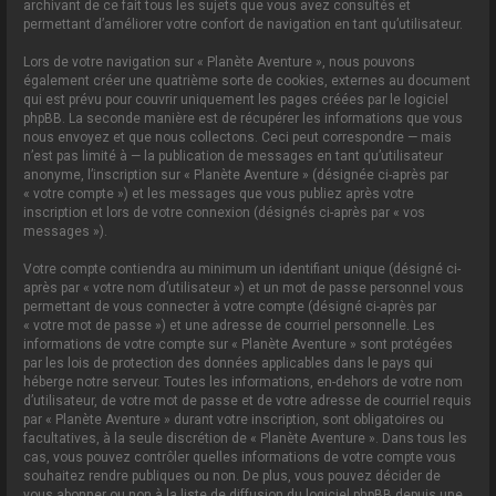
archivant de ce fait tous les sujets que vous avez consultés et
permettant d’améliorer votre confort de navigation en tant qu’utilisateur.
Lors de votre navigation sur « Planète Aventure », nous pouvons
également créer une quatrième sorte de cookies, externes au document
qui est prévu pour couvrir uniquement les pages créées par le logiciel
phpBB. La seconde manière est de récupérer les informations que vous
nous envoyez et que nous collectons. Ceci peut correspondre — mais
n’est pas limité à — la publication de messages en tant qu’utilisateur
anonyme, l’inscription sur « Planète Aventure » (désignée ci-après par
« votre compte ») et les messages que vous publiez après votre
inscription et lors de votre connexion (désignés ci-après par « vos
messages »).
Votre compte contiendra au minimum un identifiant unique (désigné ci-
après par « votre nom d’utilisateur ») et un mot de passe personnel vous
permettant de vous connecter à votre compte (désigné ci-après par
« votre mot de passe ») et une adresse de courriel personnelle. Les
informations de votre compte sur « Planète Aventure » sont protégées
par les lois de protection des données applicables dans le pays qui
héberge notre serveur. Toutes les informations, en-dehors de votre nom
d’utilisateur, de votre mot de passe et de votre adresse de courriel requis
par « Planète Aventure » durant votre inscription, sont obligatoires ou
facultatives, à la seule discrétion de « Planète Aventure ». Dans tous les
cas, vous pouvez contrôler quelles informations de votre compte vous
souhaitez rendre publiques ou non. De plus, vous pouvez décider de
vous abonner ou non à la liste de diffusion du logiciel phpBB depuis une