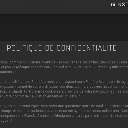
INSC
- POLITIQUE DE CONFIDENTIALITÉ
 détail comment « Planète Aventure » et ses partenaires affiliés (désignés ci-après 
et phpBB (désigné ci-après par « logiciel phpBB » et « phpBB Limited ») utilisent 
mations »).
ières différentes. Premièrement, en naviguant sur « Planète Aventure », le logi
vigateur internet de votre ordinateur. Les deux premiers cookies ne contiennent q
iciel phpBB. Un troisième cookie sera créé lors de votre navigation sur les sujet
 votre confort de navigation en tant qu’utilisateur.
ture », nous pouvons également créer une quatrième sorte de cookies, externes 
 récupérer les informations que vous nous envoyez et que nous collectons. Ceci p
scription sur « Planète Aventure » (désignée ci-après par « votre compte ») et le
ages »).