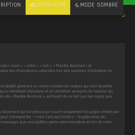
RIPTION
CONNEXION
MODE SOMBRE
par « nous », « notre », « nos », « Planète Aventure » et
toutes les informations collectées lors des sessions d’utilisation de
ciel phpBB génèrera un certain nombre de cookies qui sont de petits
u’un identifiant utilisateur et un identifiant anonyme de session qui
s de « Planète Aventure », archivant de ce fait tous les sujets que
au document qui est prévu pour couvrir uniquement les pages créées par
eut correspondre — mais n’est pas limité à — la publication de
s messages que vous publiez après votre inscription et lors de votre