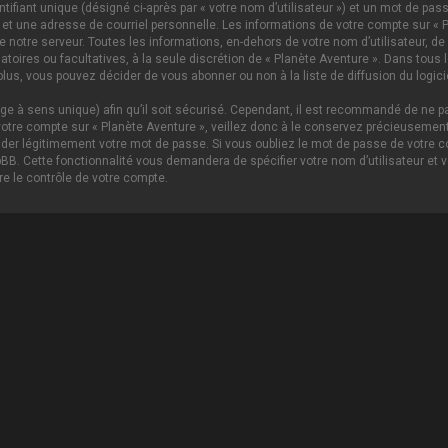
ifiant unique (désigné ci-après par « votre nom d’utilisateur ») et un mot de p
 et une adresse de courriel personnelle. Les informations de votre compte sur « P
notre serveur. Toutes les informations, en-dehors de votre nom d’utilisateur, de 
igatoires ou facultatives, à la seule discrétion de « Planète Aventure ». Dans tou
lus, vous pouvez décider de vous abonner ou non à la liste de diffusion du logici
age à sens unique) afin qu’il soit sécurisé. Cependant, il est recommandé de ne pa
tre compte sur « Planète Aventure », veillez donc à le conservez précieusement.
nder légitimement votre mot de passe. Si vous oubliez le mot de passe de votre c
hpBB. Cette fonctionnalité vous demandera de spécifier votre nom d’utilisateur et 
e le contrôle de votre compte.