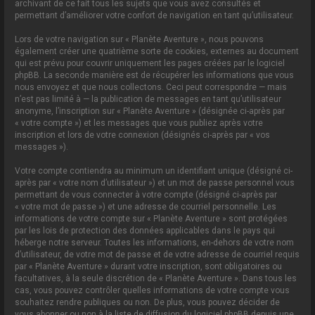
archivant de ce fait tous les sujets que vous avez consultés et
permettant d’améliorer votre confort de navigation en tant qu’utilisateur.
Lors de votre navigation sur « Planète Aventure », nous pouvons
également créer une quatrième sorte de cookies, externes au document
qui est prévu pour couvrir uniquement les pages créées par le logiciel
phpBB. La seconde manière est de récupérer les informations que vous
nous envoyez et que nous collectons. Ceci peut correspondre — mais
n’est pas limité à — la publication de messages en tant qu’utilisateur
anonyme, l’inscription sur « Planète Aventure » (désignée ci-après par
« votre compte ») et les messages que vous publiez après votre
inscription et lors de votre connexion (désignés ci-après par « vos
messages »).
Votre compte contiendra au minimum un identifiant unique (désigné ci-
après par « votre nom d’utilisateur ») et un mot de passe personnel vous
permettant de vous connecter à votre compte (désigné ci-après par
« votre mot de passe ») et une adresse de courriel personnelle. Les
informations de votre compte sur « Planète Aventure » sont protégées
par les lois de protection des données applicables dans le pays qui
héberge notre serveur. Toutes les informations, en-dehors de votre nom
d’utilisateur, de votre mot de passe et de votre adresse de courriel requis
par « Planète Aventure » durant votre inscription, sont obligatoires ou
facultatives, à la seule discrétion de « Planète Aventure ». Dans tous les
cas, vous pouvez contrôler quelles informations de votre compte vous
souhaitez rendre publiques ou non. De plus, vous pouvez décider de
vous abonner ou non à la liste de diffusion du logiciel phpBB depuis une