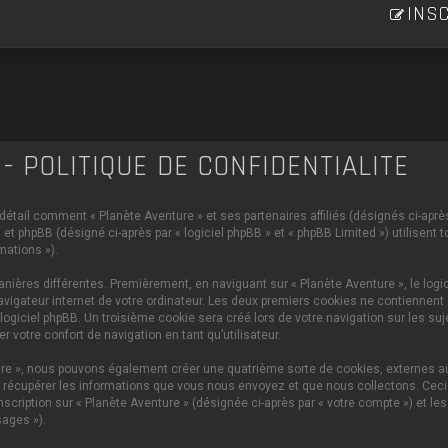
INSC
- POLITIQUE DE CONFIDENTIALITÉ
 détail comment « Planète Aventure » et ses partenaires affiliés (désignés ci-après 
et phpBB (désigné ci-après par « logiciel phpBB » et « phpBB Limited ») utilisent 
mations »).
ières différentes. Premièrement, en naviguant sur « Planète Aventure », le logi
vigateur internet de votre ordinateur. Les deux premiers cookies ne contiennent q
iciel phpBB. Un troisième cookie sera créé lors de votre navigation sur les sujet
 votre confort de navigation en tant qu’utilisateur.
ture », nous pouvons également créer une quatrième sorte de cookies, externes 
 récupérer les informations que vous nous envoyez et que nous collectons. Ceci p
scription sur « Planète Aventure » (désignée ci-après par « votre compte ») et le
ages »).