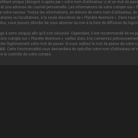
ifiant unique (désigné ci-après par « votre nom d’utilisateur ») et un mot de p
 et une adresse de courriel personnelle. Les informations de votre compte sur « P
notre serveur. Toutes les informations, en-dehors de votre nom d’utilisateur, de 
igatoires ou facultatives, à la seule discrétion de « Planète Aventure ». Dans tou
lus, vous pouvez décider de vous abonner ou non à la liste de diffusion du logici
age à sens unique) afin qu’il soit sécurisé. Cependant, il est recommandé de ne pa
tre compte sur « Planète Aventure », veillez donc à le conservez précieusement.
nder légitimement votre mot de passe. Si vous oubliez le mot de passe de votre c
hpBB. Cette fonctionnalité vous demandera de spécifier votre nom d’utilisateur et 
e le contrôle de votre compte.