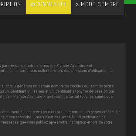
RIPTION
CONNEXION
MODE SOMBRE
par « nous », « notre », « nos », « Planète Aventure » et
toutes les informations collectées lors des sessions d’utilisation de
ciel phpBB génèrera un certain nombre de cookies qui sont de petits
u’un identifiant utilisateur et un identifiant anonyme de session qui
s de « Planète Aventure », archivant de ce fait tous les sujets que
au document qui est prévu pour couvrir uniquement les pages créées par
eut correspondre — mais n’est pas limité à — la publication de
s messages que vous publiez après votre inscription et lors de votre