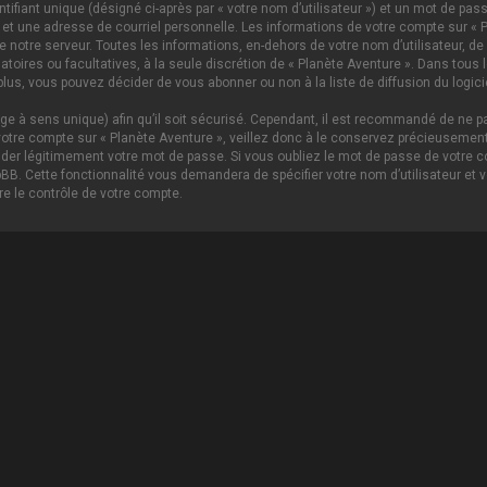
ifiant unique (désigné ci-après par « votre nom d’utilisateur ») et un mot de p
 et une adresse de courriel personnelle. Les informations de votre compte sur « P
notre serveur. Toutes les informations, en-dehors de votre nom d’utilisateur, de 
igatoires ou facultatives, à la seule discrétion de « Planète Aventure ». Dans tou
lus, vous pouvez décider de vous abonner ou non à la liste de diffusion du logici
age à sens unique) afin qu’il soit sécurisé. Cependant, il est recommandé de ne pa
tre compte sur « Planète Aventure », veillez donc à le conservez précieusement.
nder légitimement votre mot de passe. Si vous oubliez le mot de passe de votre c
hpBB. Cette fonctionnalité vous demandera de spécifier votre nom d’utilisateur et 
e le contrôle de votre compte.