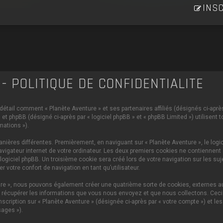
INSC
- POLITIQUE DE CONFIDENTIALITÉ
 détail comment « Planète Aventure » et ses partenaires affiliés (désignés ci-après 
et phpBB (désigné ci-après par « logiciel phpBB » et « phpBB Limited ») utilisent 
mations »).
ières différentes. Premièrement, en naviguant sur « Planète Aventure », le logi
vigateur internet de votre ordinateur. Les deux premiers cookies ne contiennent q
iciel phpBB. Un troisième cookie sera créé lors de votre navigation sur les sujet
 votre confort de navigation en tant qu’utilisateur.
ture », nous pouvons également créer une quatrième sorte de cookies, externes 
 récupérer les informations que vous nous envoyez et que nous collectons. Ceci p
scription sur « Planète Aventure » (désignée ci-après par « votre compte ») et le
ages »).