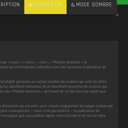
RIPTION
CONNEXION
MODE SOMBRE
par « nous », « notre », « nos », « Planète Aventure » et
toutes les informations collectées lors des sessions d’utilisation de
ciel phpBB génèrera un certain nombre de cookies qui sont de petits
u’un identifiant utilisateur et un identifiant anonyme de session qui
s de « Planète Aventure », archivant de ce fait tous les sujets que
au document qui est prévu pour couvrir uniquement les pages créées par
eut correspondre — mais n’est pas limité à — la publication de
s messages que vous publiez après votre inscription et lors de votre