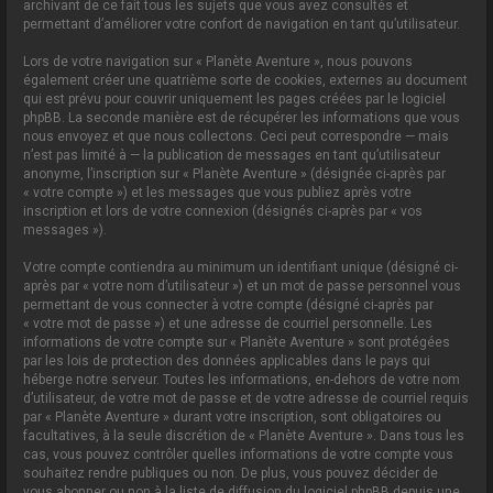
archivant de ce fait tous les sujets que vous avez consultés et
permettant d’améliorer votre confort de navigation en tant qu’utilisateur.
Lors de votre navigation sur « Planète Aventure », nous pouvons
également créer une quatrième sorte de cookies, externes au document
qui est prévu pour couvrir uniquement les pages créées par le logiciel
phpBB. La seconde manière est de récupérer les informations que vous
nous envoyez et que nous collectons. Ceci peut correspondre — mais
n’est pas limité à — la publication de messages en tant qu’utilisateur
anonyme, l’inscription sur « Planète Aventure » (désignée ci-après par
« votre compte ») et les messages que vous publiez après votre
inscription et lors de votre connexion (désignés ci-après par « vos
messages »).
Votre compte contiendra au minimum un identifiant unique (désigné ci-
après par « votre nom d’utilisateur ») et un mot de passe personnel vous
permettant de vous connecter à votre compte (désigné ci-après par
« votre mot de passe ») et une adresse de courriel personnelle. Les
informations de votre compte sur « Planète Aventure » sont protégées
par les lois de protection des données applicables dans le pays qui
héberge notre serveur. Toutes les informations, en-dehors de votre nom
d’utilisateur, de votre mot de passe et de votre adresse de courriel requis
par « Planète Aventure » durant votre inscription, sont obligatoires ou
facultatives, à la seule discrétion de « Planète Aventure ». Dans tous les
cas, vous pouvez contrôler quelles informations de votre compte vous
souhaitez rendre publiques ou non. De plus, vous pouvez décider de
vous abonner ou non à la liste de diffusion du logiciel phpBB depuis une