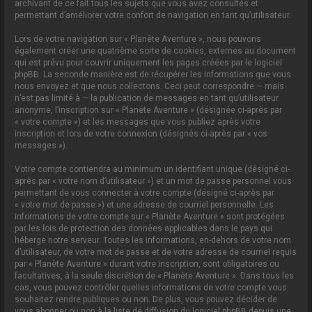
archivant de ce fait tous les sujets que vous avez consultés et
permettant d’améliorer votre confort de navigation en tant qu’utilisateur.
Lors de votre navigation sur « Planète Aventure », nous pouvons
également créer une quatrième sorte de cookies, externes au document
qui est prévu pour couvrir uniquement les pages créées par le logiciel
phpBB. La seconde manière est de récupérer les informations que vous
nous envoyez et que nous collectons. Ceci peut correspondre — mais
n’est pas limité à — la publication de messages en tant qu’utilisateur
anonyme, l’inscription sur « Planète Aventure » (désignée ci-après par
« votre compte ») et les messages que vous publiez après votre
inscription et lors de votre connexion (désignés ci-après par « vos
messages »).
Votre compte contiendra au minimum un identifiant unique (désigné ci-
après par « votre nom d’utilisateur ») et un mot de passe personnel vous
permettant de vous connecter à votre compte (désigné ci-après par
« votre mot de passe ») et une adresse de courriel personnelle. Les
informations de votre compte sur « Planète Aventure » sont protégées
par les lois de protection des données applicables dans le pays qui
héberge notre serveur. Toutes les informations, en-dehors de votre nom
d’utilisateur, de votre mot de passe et de votre adresse de courriel requis
par « Planète Aventure » durant votre inscription, sont obligatoires ou
facultatives, à la seule discrétion de « Planète Aventure ». Dans tous les
cas, vous pouvez contrôler quelles informations de votre compte vous
souhaitez rendre publiques ou non. De plus, vous pouvez décider de
vous abonner ou non à la liste de diffusion du logiciel phpBB depuis une