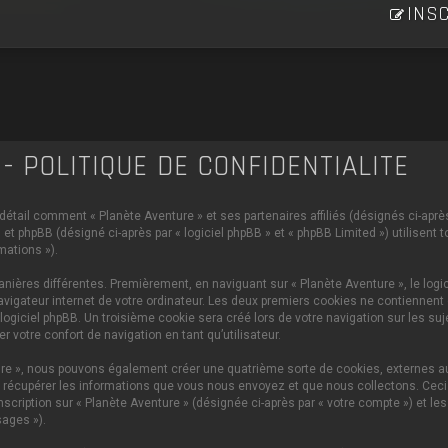
INSC
- POLITIQUE DE CONFIDENTIALITÉ
 détail comment « Planète Aventure » et ses partenaires affiliés (désignés ci-après 
et phpBB (désigné ci-après par « logiciel phpBB » et « phpBB Limited ») utilisent 
mations »).
ières différentes. Premièrement, en naviguant sur « Planète Aventure », le logi
vigateur internet de votre ordinateur. Les deux premiers cookies ne contiennent q
iciel phpBB. Un troisième cookie sera créé lors de votre navigation sur les sujet
 votre confort de navigation en tant qu’utilisateur.
ture », nous pouvons également créer une quatrième sorte de cookies, externes 
 récupérer les informations que vous nous envoyez et que nous collectons. Ceci p
scription sur « Planète Aventure » (désignée ci-après par « votre compte ») et le
ages »).