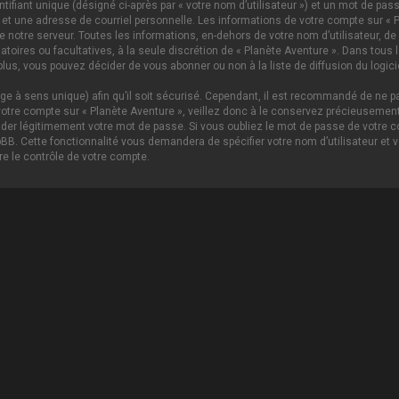
ifiant unique (désigné ci-après par « votre nom d’utilisateur ») et un mot de p
 et une adresse de courriel personnelle. Les informations de votre compte sur « P
notre serveur. Toutes les informations, en-dehors de votre nom d’utilisateur, de 
igatoires ou facultatives, à la seule discrétion de « Planète Aventure ». Dans tou
lus, vous pouvez décider de vous abonner ou non à la liste de diffusion du logici
age à sens unique) afin qu’il soit sécurisé. Cependant, il est recommandé de ne pa
tre compte sur « Planète Aventure », veillez donc à le conservez précieusement.
nder légitimement votre mot de passe. Si vous oubliez le mot de passe de votre c
hpBB. Cette fonctionnalité vous demandera de spécifier votre nom d’utilisateur et 
e le contrôle de votre compte.