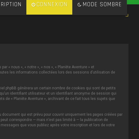
RIPTION
CONNEXION
MODE SOMBRE
par « nous », « notre », « nos », « Planète Aventure » et
toutes les informations collectées lors des sessions d’utilisation de
ciel phpBB génèrera un certain nombre de cookies qui sont de petits
u’un identifiant utilisateur et un identifiant anonyme de session qui
s de « Planète Aventure », archivant de ce fait tous les sujets que
au document qui est prévu pour couvrir uniquement les pages créées par
eut correspondre — mais n’est pas limité à — la publication de
s messages que vous publiez après votre inscription et lors de votre