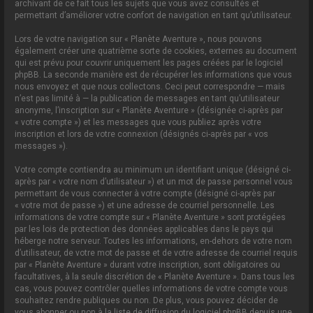
archivant de ce fait tous les sujets que vous avez consultés et
permettant d’améliorer votre confort de navigation en tant qu’utilisateur.
Lors de votre navigation sur « Planète Aventure », nous pouvons
également créer une quatrième sorte de cookies, externes au document
qui est prévu pour couvrir uniquement les pages créées par le logiciel
phpBB. La seconde manière est de récupérer les informations que vous
nous envoyez et que nous collectons. Ceci peut correspondre — mais
n’est pas limité à — la publication de messages en tant qu’utilisateur
anonyme, l’inscription sur « Planète Aventure » (désignée ci-après par
« votre compte ») et les messages que vous publiez après votre
inscription et lors de votre connexion (désignés ci-après par « vos
messages »).
Votre compte contiendra au minimum un identifiant unique (désigné ci-
après par « votre nom d’utilisateur ») et un mot de passe personnel vous
permettant de vous connecter à votre compte (désigné ci-après par
« votre mot de passe ») et une adresse de courriel personnelle. Les
informations de votre compte sur « Planète Aventure » sont protégées
par les lois de protection des données applicables dans le pays qui
héberge notre serveur. Toutes les informations, en-dehors de votre nom
d’utilisateur, de votre mot de passe et de votre adresse de courriel requis
par « Planète Aventure » durant votre inscription, sont obligatoires ou
facultatives, à la seule discrétion de « Planète Aventure ». Dans tous les
cas, vous pouvez contrôler quelles informations de votre compte vous
souhaitez rendre publiques ou non. De plus, vous pouvez décider de
vous abonner ou non à la liste de diffusion du logiciel phpBB depuis une