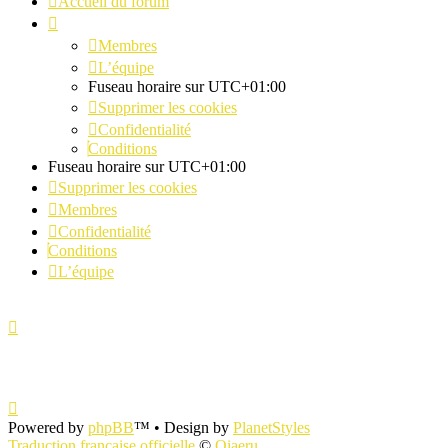
Accueil du forum
Membres
L’équipe
Fuseau horaire sur
UTC+01:00
Supprimer les cookies
Confidentialité
Conditions
Fuseau horaire sur
UTC+01:00
Supprimer les cookies
Membres
Confidentialité
Conditions
L’équipe
Powered by
phpBB
™
• Design by
PlanetStyles
Traduction française officielle
©
Qiaeru