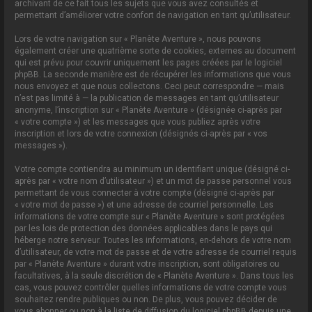
archivant de ce fait tous les sujets que vous avez consultés et
permettant d’améliorer votre confort de navigation en tant qu’utilisateur.
Lors de votre navigation sur « Planète Aventure », nous pouvons
également créer une quatrième sorte de cookies, externes au document
qui est prévu pour couvrir uniquement les pages créées par le logiciel
phpBB. La seconde manière est de récupérer les informations que vous
nous envoyez et que nous collectons. Ceci peut correspondre — mais
n’est pas limité à — la publication de messages en tant qu’utilisateur
anonyme, l’inscription sur « Planète Aventure » (désignée ci-après par
« votre compte ») et les messages que vous publiez après votre
inscription et lors de votre connexion (désignés ci-après par « vos
messages »).
Votre compte contiendra au minimum un identifiant unique (désigné ci-
après par « votre nom d’utilisateur ») et un mot de passe personnel vous
permettant de vous connecter à votre compte (désigné ci-après par
« votre mot de passe ») et une adresse de courriel personnelle. Les
informations de votre compte sur « Planète Aventure » sont protégées
par les lois de protection des données applicables dans le pays qui
héberge notre serveur. Toutes les informations, en-dehors de votre nom
d’utilisateur, de votre mot de passe et de votre adresse de courriel requis
par « Planète Aventure » durant votre inscription, sont obligatoires ou
facultatives, à la seule discrétion de « Planète Aventure ». Dans tous les
cas, vous pouvez contrôler quelles informations de votre compte vous
souhaitez rendre publiques ou non. De plus, vous pouvez décider de
vous abonner ou non à la liste de diffusion du logiciel phpBB depuis une