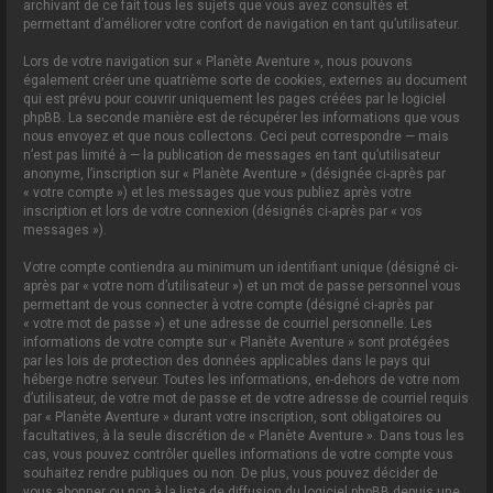
archivant de ce fait tous les sujets que vous avez consultés et
permettant d’améliorer votre confort de navigation en tant qu’utilisateur.
Lors de votre navigation sur « Planète Aventure », nous pouvons
également créer une quatrième sorte de cookies, externes au document
qui est prévu pour couvrir uniquement les pages créées par le logiciel
phpBB. La seconde manière est de récupérer les informations que vous
nous envoyez et que nous collectons. Ceci peut correspondre — mais
n’est pas limité à — la publication de messages en tant qu’utilisateur
anonyme, l’inscription sur « Planète Aventure » (désignée ci-après par
« votre compte ») et les messages que vous publiez après votre
inscription et lors de votre connexion (désignés ci-après par « vos
messages »).
Votre compte contiendra au minimum un identifiant unique (désigné ci-
après par « votre nom d’utilisateur ») et un mot de passe personnel vous
permettant de vous connecter à votre compte (désigné ci-après par
« votre mot de passe ») et une adresse de courriel personnelle. Les
informations de votre compte sur « Planète Aventure » sont protégées
par les lois de protection des données applicables dans le pays qui
héberge notre serveur. Toutes les informations, en-dehors de votre nom
d’utilisateur, de votre mot de passe et de votre adresse de courriel requis
par « Planète Aventure » durant votre inscription, sont obligatoires ou
facultatives, à la seule discrétion de « Planète Aventure ». Dans tous les
cas, vous pouvez contrôler quelles informations de votre compte vous
souhaitez rendre publiques ou non. De plus, vous pouvez décider de
vous abonner ou non à la liste de diffusion du logiciel phpBB depuis une