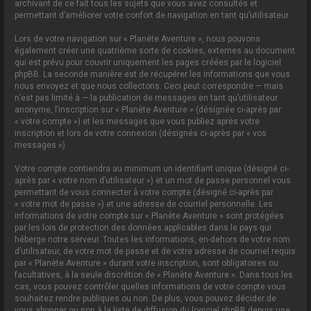
archivant de ce fait tous les sujets que vous avez consultés et
permettant d’améliorer votre confort de navigation en tant qu’utilisateur.
Lors de votre navigation sur « Planète Aventure », nous pouvons
également créer une quatrième sorte de cookies, externes au document
qui est prévu pour couvrir uniquement les pages créées par le logiciel
phpBB. La seconde manière est de récupérer les informations que vous
nous envoyez et que nous collectons. Ceci peut correspondre — mais
n’est pas limité à — la publication de messages en tant qu’utilisateur
anonyme, l’inscription sur « Planète Aventure » (désignée ci-après par
« votre compte ») et les messages que vous publiez après votre
inscription et lors de votre connexion (désignés ci-après par « vos
messages »).
Votre compte contiendra au minimum un identifiant unique (désigné ci-
après par « votre nom d’utilisateur ») et un mot de passe personnel vous
permettant de vous connecter à votre compte (désigné ci-après par
« votre mot de passe ») et une adresse de courriel personnelle. Les
informations de votre compte sur « Planète Aventure » sont protégées
par les lois de protection des données applicables dans le pays qui
héberge notre serveur. Toutes les informations, en-dehors de votre nom
d’utilisateur, de votre mot de passe et de votre adresse de courriel requis
par « Planète Aventure » durant votre inscription, sont obligatoires ou
facultatives, à la seule discrétion de « Planète Aventure ». Dans tous les
cas, vous pouvez contrôler quelles informations de votre compte vous
souhaitez rendre publiques ou non. De plus, vous pouvez décider de
vous abonner ou non à la liste de diffusion du logiciel phpBB depuis une