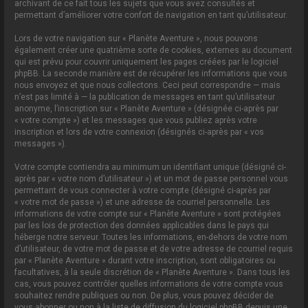
archivant de ce fait tous les sujets que vous avez consultés et
permettant d’améliorer votre confort de navigation en tant qu’utilisateur.
Lors de votre navigation sur « Planète Aventure », nous pouvons
également créer une quatrième sorte de cookies, externes au document
qui est prévu pour couvrir uniquement les pages créées par le logiciel
phpBB. La seconde manière est de récupérer les informations que vous
nous envoyez et que nous collectons. Ceci peut correspondre — mais
n’est pas limité à — la publication de messages en tant qu’utilisateur
anonyme, l’inscription sur « Planète Aventure » (désignée ci-après par
« votre compte ») et les messages que vous publiez après votre
inscription et lors de votre connexion (désignés ci-après par « vos
messages »).
Votre compte contiendra au minimum un identifiant unique (désigné ci-
après par « votre nom d’utilisateur ») et un mot de passe personnel vous
permettant de vous connecter à votre compte (désigné ci-après par
« votre mot de passe ») et une adresse de courriel personnelle. Les
informations de votre compte sur « Planète Aventure » sont protégées
par les lois de protection des données applicables dans le pays qui
héberge notre serveur. Toutes les informations, en-dehors de votre nom
d’utilisateur, de votre mot de passe et de votre adresse de courriel requis
par « Planète Aventure » durant votre inscription, sont obligatoires ou
facultatives, à la seule discrétion de « Planète Aventure ». Dans tous les
cas, vous pouvez contrôler quelles informations de votre compte vous
souhaitez rendre publiques ou non. De plus, vous pouvez décider de
vous abonner ou non à la liste de diffusion du logiciel phpBB depuis une