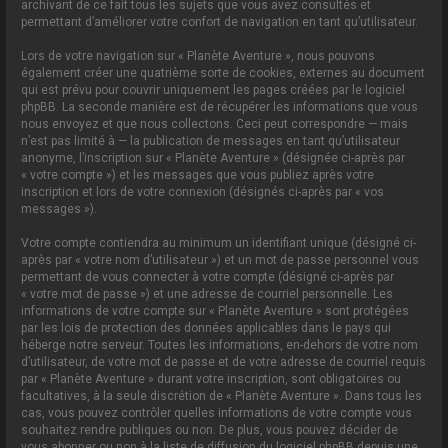
archivant de ce fait tous les sujets que vous avez consultés et
permettant d’améliorer votre confort de navigation en tant qu’utilisateur.
Lors de votre navigation sur « Planète Aventure », nous pouvons
également créer une quatrième sorte de cookies, externes au document
qui est prévu pour couvrir uniquement les pages créées par le logiciel
phpBB. La seconde manière est de récupérer les informations que vous
nous envoyez et que nous collectons. Ceci peut correspondre — mais
n’est pas limité à — la publication de messages en tant qu’utilisateur
anonyme, l’inscription sur « Planète Aventure » (désignée ci-après par
« votre compte ») et les messages que vous publiez après votre
inscription et lors de votre connexion (désignés ci-après par « vos
messages »).
Votre compte contiendra au minimum un identifiant unique (désigné ci-
après par « votre nom d’utilisateur ») et un mot de passe personnel vous
permettant de vous connecter à votre compte (désigné ci-après par
« votre mot de passe ») et une adresse de courriel personnelle. Les
informations de votre compte sur « Planète Aventure » sont protégées
par les lois de protection des données applicables dans le pays qui
héberge notre serveur. Toutes les informations, en-dehors de votre nom
d’utilisateur, de votre mot de passe et de votre adresse de courriel requis
par « Planète Aventure » durant votre inscription, sont obligatoires ou
facultatives, à la seule discrétion de « Planète Aventure ». Dans tous les
cas, vous pouvez contrôler quelles informations de votre compte vous
souhaitez rendre publiques ou non. De plus, vous pouvez décider de
vous abonner ou non à la liste de diffusion du logiciel phpBB depuis une