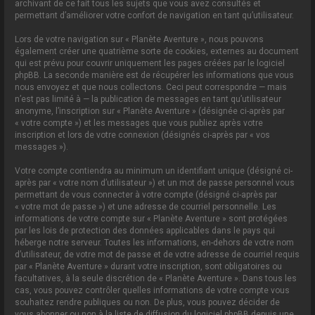
archivant de ce fait tous les sujets que vous avez consultés et
permettant d’améliorer votre confort de navigation en tant qu’utilisateur.
Lors de votre navigation sur « Planète Aventure », nous pouvons
également créer une quatrième sorte de cookies, externes au document
qui est prévu pour couvrir uniquement les pages créées par le logiciel
phpBB. La seconde manière est de récupérer les informations que vous
nous envoyez et que nous collectons. Ceci peut correspondre — mais
n’est pas limité à — la publication de messages en tant qu’utilisateur
anonyme, l’inscription sur « Planète Aventure » (désignée ci-après par
« votre compte ») et les messages que vous publiez après votre
inscription et lors de votre connexion (désignés ci-après par « vos
messages »).
Votre compte contiendra au minimum un identifiant unique (désigné ci-
après par « votre nom d’utilisateur ») et un mot de passe personnel vous
permettant de vous connecter à votre compte (désigné ci-après par
« votre mot de passe ») et une adresse de courriel personnelle. Les
informations de votre compte sur « Planète Aventure » sont protégées
par les lois de protection des données applicables dans le pays qui
héberge notre serveur. Toutes les informations, en-dehors de votre nom
d’utilisateur, de votre mot de passe et de votre adresse de courriel requis
par « Planète Aventure » durant votre inscription, sont obligatoires ou
facultatives, à la seule discrétion de « Planète Aventure ». Dans tous les
cas, vous pouvez contrôler quelles informations de votre compte vous
souhaitez rendre publiques ou non. De plus, vous pouvez décider de
vous abonner ou non à la liste de diffusion du logiciel phpBB depuis une