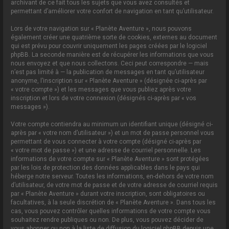
archivant de ce fait tous les sujets que vous avez consultés et
permettant d’améliorer votre confort de navigation en tant qu’utilisateur.
Lors de votre navigation sur « Planète Aventure », nous pouvons
également créer une quatrième sorte de cookies, externes au document
qui est prévu pour couvrir uniquement les pages créées par le logiciel
phpBB. La seconde manière est de récupérer les informations que vous
nous envoyez et que nous collectons. Ceci peut correspondre — mais
n’est pas limité à — la publication de messages en tant qu’utilisateur
anonyme, l’inscription sur « Planète Aventure » (désignée ci-après par
« votre compte ») et les messages que vous publiez après votre
inscription et lors de votre connexion (désignés ci-après par « vos
messages »).
Votre compte contiendra au minimum un identifiant unique (désigné ci-
après par « votre nom d’utilisateur ») et un mot de passe personnel vous
permettant de vous connecter à votre compte (désigné ci-après par
« votre mot de passe ») et une adresse de courriel personnelle. Les
informations de votre compte sur « Planète Aventure » sont protégées
par les lois de protection des données applicables dans le pays qui
héberge notre serveur. Toutes les informations, en-dehors de votre nom
d’utilisateur, de votre mot de passe et de votre adresse de courriel requis
par « Planète Aventure » durant votre inscription, sont obligatoires ou
facultatives, à la seule discrétion de « Planète Aventure ». Dans tous les
cas, vous pouvez contrôler quelles informations de votre compte vous
souhaitez rendre publiques ou non. De plus, vous pouvez décider de
vous abonner ou non à la liste de diffusion du logiciel phpBB depuis une