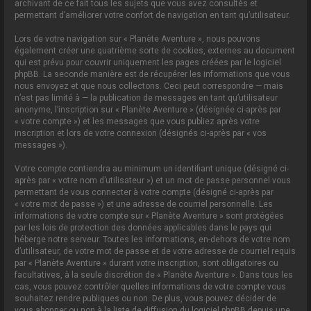
archivant de ce fait tous les sujets que vous avez consultés et
permettant d’améliorer votre confort de navigation en tant qu’utilisateur.
Lors de votre navigation sur « Planète Aventure », nous pouvons
également créer une quatrième sorte de cookies, externes au document
qui est prévu pour couvrir uniquement les pages créées par le logiciel
phpBB. La seconde manière est de récupérer les informations que vous
nous envoyez et que nous collectons. Ceci peut correspondre — mais
n’est pas limité à — la publication de messages en tant qu’utilisateur
anonyme, l’inscription sur « Planète Aventure » (désignée ci-après par
« votre compte ») et les messages que vous publiez après votre
inscription et lors de votre connexion (désignés ci-après par « vos
messages »).
Votre compte contiendra au minimum un identifiant unique (désigné ci-
après par « votre nom d’utilisateur ») et un mot de passe personnel vous
permettant de vous connecter à votre compte (désigné ci-après par
« votre mot de passe ») et une adresse de courriel personnelle. Les
informations de votre compte sur « Planète Aventure » sont protégées
par les lois de protection des données applicables dans le pays qui
héberge notre serveur. Toutes les informations, en-dehors de votre nom
d’utilisateur, de votre mot de passe et de votre adresse de courriel requis
par « Planète Aventure » durant votre inscription, sont obligatoires ou
facultatives, à la seule discrétion de « Planète Aventure ». Dans tous les
cas, vous pouvez contrôler quelles informations de votre compte vous
souhaitez rendre publiques ou non. De plus, vous pouvez décider de
vous abonner ou non à la liste de diffusion du logiciel phpBB depuis une