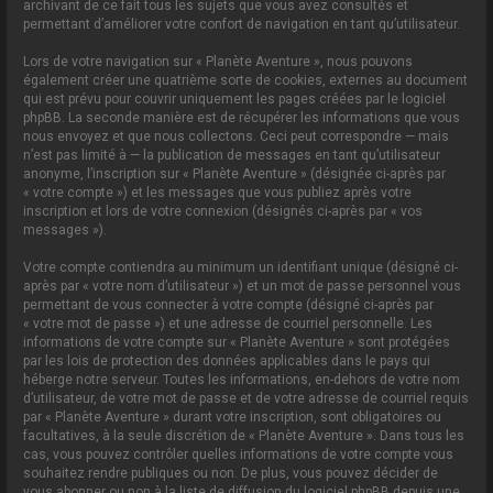
archivant de ce fait tous les sujets que vous avez consultés et
permettant d’améliorer votre confort de navigation en tant qu’utilisateur.
Lors de votre navigation sur « Planète Aventure », nous pouvons
également créer une quatrième sorte de cookies, externes au document
qui est prévu pour couvrir uniquement les pages créées par le logiciel
phpBB. La seconde manière est de récupérer les informations que vous
nous envoyez et que nous collectons. Ceci peut correspondre — mais
n’est pas limité à — la publication de messages en tant qu’utilisateur
anonyme, l’inscription sur « Planète Aventure » (désignée ci-après par
« votre compte ») et les messages que vous publiez après votre
inscription et lors de votre connexion (désignés ci-après par « vos
messages »).
Votre compte contiendra au minimum un identifiant unique (désigné ci-
après par « votre nom d’utilisateur ») et un mot de passe personnel vous
permettant de vous connecter à votre compte (désigné ci-après par
« votre mot de passe ») et une adresse de courriel personnelle. Les
informations de votre compte sur « Planète Aventure » sont protégées
par les lois de protection des données applicables dans le pays qui
héberge notre serveur. Toutes les informations, en-dehors de votre nom
d’utilisateur, de votre mot de passe et de votre adresse de courriel requis
par « Planète Aventure » durant votre inscription, sont obligatoires ou
facultatives, à la seule discrétion de « Planète Aventure ». Dans tous les
cas, vous pouvez contrôler quelles informations de votre compte vous
souhaitez rendre publiques ou non. De plus, vous pouvez décider de
vous abonner ou non à la liste de diffusion du logiciel phpBB depuis une