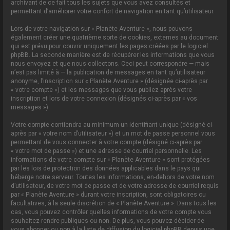
archivant de ce fait tous les sujets que vous avez consultés et
permettant d’améliorer votre confort de navigation en tant qu’utilisateur.
Lors de votre navigation sur « Planète Aventure », nous pouvons
également créer une quatrième sorte de cookies, externes au document
qui est prévu pour couvrir uniquement les pages créées par le logiciel
phpBB. La seconde manière est de récupérer les informations que vous
nous envoyez et que nous collectons. Ceci peut correspondre — mais
n’est pas limité à — la publication de messages en tant qu’utilisateur
anonyme, l’inscription sur « Planète Aventure » (désignée ci-après par
« votre compte ») et les messages que vous publiez après votre
inscription et lors de votre connexion (désignés ci-après par « vos
messages »).
Votre compte contiendra au minimum un identifiant unique (désigné ci-
après par « votre nom d’utilisateur ») et un mot de passe personnel vous
permettant de vous connecter à votre compte (désigné ci-après par
« votre mot de passe ») et une adresse de courriel personnelle. Les
informations de votre compte sur « Planète Aventure » sont protégées
par les lois de protection des données applicables dans le pays qui
héberge notre serveur. Toutes les informations, en-dehors de votre nom
d’utilisateur, de votre mot de passe et de votre adresse de courriel requis
par « Planète Aventure » durant votre inscription, sont obligatoires ou
facultatives, à la seule discrétion de « Planète Aventure ». Dans tous les
cas, vous pouvez contrôler quelles informations de votre compte vous
souhaitez rendre publiques ou non. De plus, vous pouvez décider de
vous abonner ou non à la liste de diffusion du logiciel phpBB depuis une