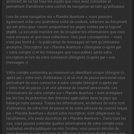
archivant de ce fait tous les sujets que vous avez consultés et
permettant d’améliorer votre confort de navigation en tant qu’utilisateur.
Lors de votre navigation sur « Planète Aventure », nous pouvons
également créer une quatrième sorte de cookies, externes au document
qui est prévu pour couvrir uniquement les pages créées par le logiciel
phpBB. La seconde manière est de récupérer les informations que vous
nous envoyez et que nous collectons. Ceci peut correspondre — mais
n’est pas limité à — la publication de messages en tant qu’utilisateur
anonyme, l’inscription sur « Planète Aventure » (désignée ci-après par
« votre compte ») et les messages que vous publiez après votre
inscription et lors de votre connexion (désignés ci-après par « vos
messages »).
Votre compte contiendra au minimum un identifiant unique (désigné ci-
après par « votre nom d’utilisateur ») et un mot de passe personnel vous
permettant de vous connecter à votre compte (désigné ci-après par
« votre mot de passe ») et une adresse de courriel personnelle. Les
informations de votre compte sur « Planète Aventure » sont protégées
par les lois de protection des données applicables dans le pays qui
héberge notre serveur. Toutes les informations, en-dehors de votre nom
d’utilisateur, de votre mot de passe et de votre adresse de courriel requis
par « Planète Aventure » durant votre inscription, sont obligatoires ou
facultatives, à la seule discrétion de « Planète Aventure ». Dans tous les
cas, vous pouvez contrôler quelles informations de votre compte vous
souhaitez rendre publiques ou non. De plus, vous pouvez décider de
vous abonner ou non à la liste de diffusion du logiciel phpBB depuis une