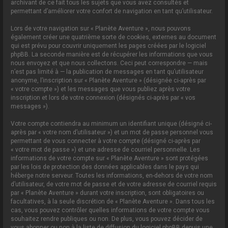
archivant de ce fait tous les sujets que vous avez consultés et
permettant d’améliorer votre confort de navigation en tant qu’utilisateur.
Lors de votre navigation sur « Planète Aventure », nous pouvons
également créer une quatrième sorte de cookies, externes au document
qui est prévu pour couvrir uniquement les pages créées par le logiciel
phpBB. La seconde manière est de récupérer les informations que vous
nous envoyez et que nous collectons. Ceci peut correspondre — mais
n’est pas limité à — la publication de messages en tant qu’utilisateur
anonyme, l’inscription sur « Planète Aventure » (désignée ci-après par
« votre compte ») et les messages que vous publiez après votre
inscription et lors de votre connexion (désignés ci-après par « vos
messages »).
Votre compte contiendra au minimum un identifiant unique (désigné ci-
après par « votre nom d’utilisateur ») et un mot de passe personnel vous
permettant de vous connecter à votre compte (désigné ci-après par
« votre mot de passe ») et une adresse de courriel personnelle. Les
informations de votre compte sur « Planète Aventure » sont protégées
par les lois de protection des données applicables dans le pays qui
héberge notre serveur. Toutes les informations, en-dehors de votre nom
d’utilisateur, de votre mot de passe et de votre adresse de courriel requis
par « Planète Aventure » durant votre inscription, sont obligatoires ou
facultatives, à la seule discrétion de « Planète Aventure ». Dans tous les
cas, vous pouvez contrôler quelles informations de votre compte vous
souhaitez rendre publiques ou non. De plus, vous pouvez décider de
vous abonner ou non à la liste de diffusion du logiciel phpBB depuis une