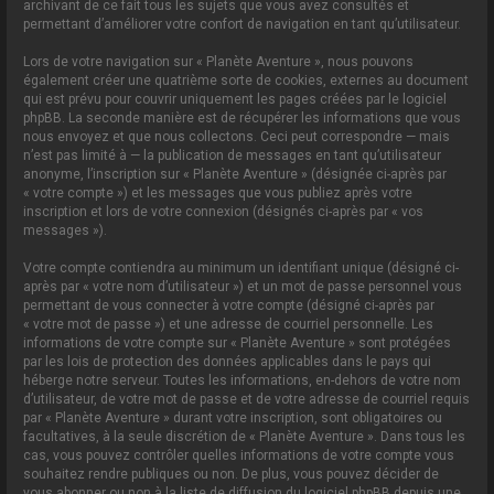
archivant de ce fait tous les sujets que vous avez consultés et
permettant d’améliorer votre confort de navigation en tant qu’utilisateur.
Lors de votre navigation sur « Planète Aventure », nous pouvons
également créer une quatrième sorte de cookies, externes au document
qui est prévu pour couvrir uniquement les pages créées par le logiciel
phpBB. La seconde manière est de récupérer les informations que vous
nous envoyez et que nous collectons. Ceci peut correspondre — mais
n’est pas limité à — la publication de messages en tant qu’utilisateur
anonyme, l’inscription sur « Planète Aventure » (désignée ci-après par
« votre compte ») et les messages que vous publiez après votre
inscription et lors de votre connexion (désignés ci-après par « vos
messages »).
Votre compte contiendra au minimum un identifiant unique (désigné ci-
après par « votre nom d’utilisateur ») et un mot de passe personnel vous
permettant de vous connecter à votre compte (désigné ci-après par
« votre mot de passe ») et une adresse de courriel personnelle. Les
informations de votre compte sur « Planète Aventure » sont protégées
par les lois de protection des données applicables dans le pays qui
héberge notre serveur. Toutes les informations, en-dehors de votre nom
d’utilisateur, de votre mot de passe et de votre adresse de courriel requis
par « Planète Aventure » durant votre inscription, sont obligatoires ou
facultatives, à la seule discrétion de « Planète Aventure ». Dans tous les
cas, vous pouvez contrôler quelles informations de votre compte vous
souhaitez rendre publiques ou non. De plus, vous pouvez décider de
vous abonner ou non à la liste de diffusion du logiciel phpBB depuis une