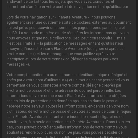
archivant de ce fait tous les sujets que vous avez consultés et
permettant d’améliorer votre confort de navigation en tant qu’utilisateur.
Lors de votre navigation sur « Planète Aventure », nous pouvons
également créer une quatrième sorte de cookies, externes au document
qui est prévu pour couvrir uniquement les pages créées par le logiciel
phpBB. La seconde manière est de récupérer les informations que vous
nous envoyez et que nous collectons. Ceci peut correspondre — mais
n’est pas limité à — la publication de messages en tant qu’utilisateur
anonyme, l’inscription sur « Planète Aventure » (désignée ci-après par
« votre compte ») et les messages que vous publiez après votre
inscription et lors de votre connexion (désignés ci-après par « vos
messages »).
Votre compte contiendra au minimum un identifiant unique (désigné ci-
après par « votre nom d’utilisateur ») et un mot de passe personnel vous
permettant de vous connecter à votre compte (désigné ci-après par
« votre mot de passe ») et une adresse de courriel personnelle. Les
informations de votre compte sur « Planète Aventure » sont protégées
par les lois de protection des données applicables dans le pays qui
héberge notre serveur. Toutes les informations, en-dehors de votre nom
d’utilisateur, de votre mot de passe et de votre adresse de courriel requis
par « Planète Aventure » durant votre inscription, sont obligatoires ou
facultatives, à la seule discrétion de « Planète Aventure ». Dans tous les
cas, vous pouvez contrôler quelles informations de votre compte vous
souhaitez rendre publiques ou non. De plus, vous pouvez décider de
vous abonner ou non à la liste de diffusion du logiciel phpBB depuis une