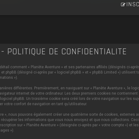
INSC
- POLITIQUE DE CONFIDENTIALITÉ
 détail comment « Planète Aventure » et ses partenaires affiliés (désignés ci-après 
et phpBB (désigné ci-après par « logiciel phpBB » et « phpBB Limited ») utilisent 
mations »).
ières différentes. Premièrement, en naviguant sur « Planète Aventure », le logi
vigateur internet de votre ordinateur. Les deux premiers cookies ne contiennent q
iciel phpBB. Un troisième cookie sera créé lors de votre navigation sur les sujet
 votre confort de navigation en tant qu’utilisateur.
ture », nous pouvons également créer une quatrième sorte de cookies, externes 
 récupérer les informations que vous nous envoyez et que nous collectons. Ceci p
scription sur « Planète Aventure » (désignée ci-après par « votre compte ») et le
ages »).