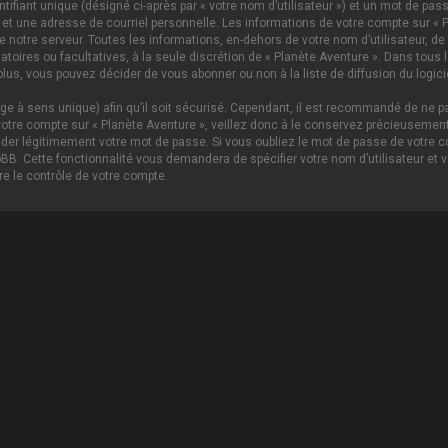
ifiant unique (désigné ci-après par « votre nom d’utilisateur ») et un mot de p
 et une adresse de courriel personnelle. Les informations de votre compte sur « P
notre serveur. Toutes les informations, en-dehors de votre nom d’utilisateur, de 
igatoires ou facultatives, à la seule discrétion de « Planète Aventure ». Dans tou
lus, vous pouvez décider de vous abonner ou non à la liste de diffusion du logici
age à sens unique) afin qu’il soit sécurisé. Cependant, il est recommandé de ne pa
tre compte sur « Planète Aventure », veillez donc à le conservez précieusement.
nder légitimement votre mot de passe. Si vous oubliez le mot de passe de votre c
hpBB. Cette fonctionnalité vous demandera de spécifier votre nom d’utilisateur et 
e le contrôle de votre compte.