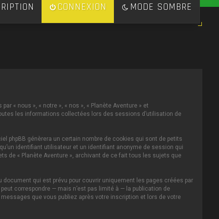
RIPTION
CONNEXION
MODE SOMBRE
par « nous », « notre », « nos », « Planète Aventure » et
toutes les informations collectées lors des sessions d’utilisation de
ciel phpBB génèrera un certain nombre de cookies qui sont de petits
u’un identifiant utilisateur et un identifiant anonyme de session qui
s de « Planète Aventure », archivant de ce fait tous les sujets que
au document qui est prévu pour couvrir uniquement les pages créées par
eut correspondre — mais n’est pas limité à — la publication de
s messages que vous publiez après votre inscription et lors de votre