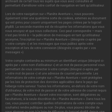
archivant de ce fait tous les sujets que vous avez consultés et
permettant d’améliorer votre confort de navigation en tant qu’utilisateur.
Lors de votre navigation sur « Planète Aventure », nous pouvons
également créer une quatrième sorte de cookies, externes au document
qui est prévu pour couvrir uniquement les pages créées par le logiciel
phpBB. La seconde manière est de récupérer les informations que vous
nous envoyez et que nous collectons. Ceci peut correspondre — mais
n’est pas limité à — la publication de messages en tant qu’utilisateur
anonyme, l’inscription sur « Planète Aventure » (désignée ci-après par
« votre compte ») et les messages que vous publiez après votre
inscription et lors de votre connexion (désignés ci-après par « vos
messages »).
Votre compte contiendra au minimum un identifiant unique (désigné ci-
après par « votre nom d’utilisateur ») et un mot de passe personnel vous
permettant de vous connecter à votre compte (désigné ci-après par
« votre mot de passe ») et une adresse de courriel personnelle. Les
informations de votre compte sur « Planète Aventure » sont protégées
par les lois de protection des données applicables dans le pays qui
héberge notre serveur. Toutes les informations, en-dehors de votre nom
d’utilisateur, de votre mot de passe et de votre adresse de courriel requis
par « Planète Aventure » durant votre inscription, sont obligatoires ou
facultatives, à la seule discrétion de « Planète Aventure ». Dans tous les
cas, vous pouvez contrôler quelles informations de votre compte vous
souhaitez rendre publiques ou non. De plus, vous pouvez décider de
vous abonner ou non à la liste de diffusion du logiciel phpBB depuis une