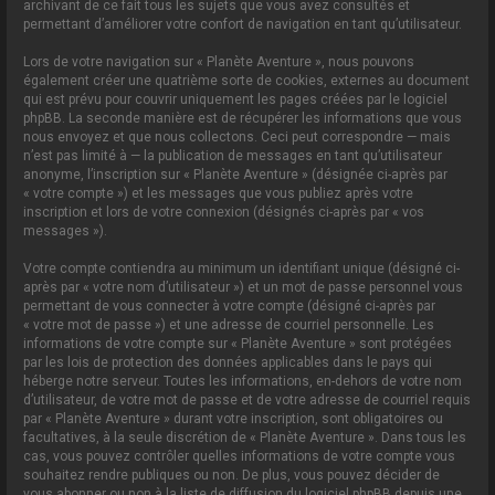
archivant de ce fait tous les sujets que vous avez consultés et
permettant d’améliorer votre confort de navigation en tant qu’utilisateur.
Lors de votre navigation sur « Planète Aventure », nous pouvons
également créer une quatrième sorte de cookies, externes au document
qui est prévu pour couvrir uniquement les pages créées par le logiciel
phpBB. La seconde manière est de récupérer les informations que vous
nous envoyez et que nous collectons. Ceci peut correspondre — mais
n’est pas limité à — la publication de messages en tant qu’utilisateur
anonyme, l’inscription sur « Planète Aventure » (désignée ci-après par
« votre compte ») et les messages que vous publiez après votre
inscription et lors de votre connexion (désignés ci-après par « vos
messages »).
Votre compte contiendra au minimum un identifiant unique (désigné ci-
après par « votre nom d’utilisateur ») et un mot de passe personnel vous
permettant de vous connecter à votre compte (désigné ci-après par
« votre mot de passe ») et une adresse de courriel personnelle. Les
informations de votre compte sur « Planète Aventure » sont protégées
par les lois de protection des données applicables dans le pays qui
héberge notre serveur. Toutes les informations, en-dehors de votre nom
d’utilisateur, de votre mot de passe et de votre adresse de courriel requis
par « Planète Aventure » durant votre inscription, sont obligatoires ou
facultatives, à la seule discrétion de « Planète Aventure ». Dans tous les
cas, vous pouvez contrôler quelles informations de votre compte vous
souhaitez rendre publiques ou non. De plus, vous pouvez décider de
vous abonner ou non à la liste de diffusion du logiciel phpBB depuis une