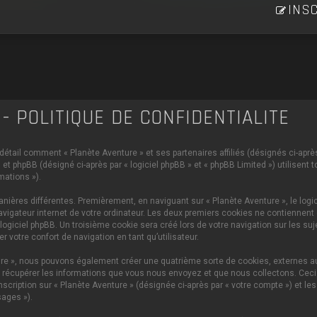
INSC
- POLITIQUE DE CONFIDENTIALITÉ
 détail comment « Planète Aventure » et ses partenaires affiliés (désignés ci-après 
et phpBB (désigné ci-après par « logiciel phpBB » et « phpBB Limited ») utilisent 
mations »).
ières différentes. Premièrement, en naviguant sur « Planète Aventure », le logi
vigateur internet de votre ordinateur. Les deux premiers cookies ne contiennent q
iciel phpBB. Un troisième cookie sera créé lors de votre navigation sur les sujet
 votre confort de navigation en tant qu’utilisateur.
ture », nous pouvons également créer une quatrième sorte de cookies, externes 
 récupérer les informations que vous nous envoyez et que nous collectons. Ceci p
scription sur « Planète Aventure » (désignée ci-après par « votre compte ») et le
ages »).