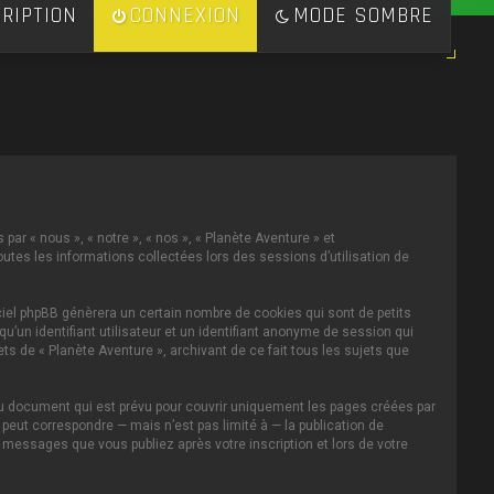
RIPTION
CONNEXION
MODE SOMBRE
par « nous », « notre », « nos », « Planète Aventure » et
toutes les informations collectées lors des sessions d’utilisation de
ciel phpBB génèrera un certain nombre de cookies qui sont de petits
u’un identifiant utilisateur et un identifiant anonyme de session qui
s de « Planète Aventure », archivant de ce fait tous les sujets que
au document qui est prévu pour couvrir uniquement les pages créées par
eut correspondre — mais n’est pas limité à — la publication de
s messages que vous publiez après votre inscription et lors de votre