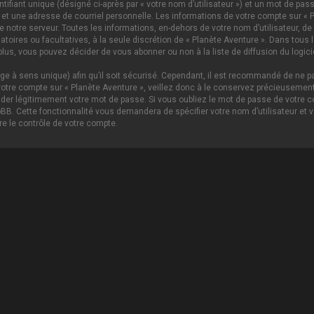
ifiant unique (désigné ci-après par « votre nom d’utilisateur ») et un mot de p
 et une adresse de courriel personnelle. Les informations de votre compte sur « P
notre serveur. Toutes les informations, en-dehors de votre nom d’utilisateur, de 
igatoires ou facultatives, à la seule discrétion de « Planète Aventure ». Dans tou
lus, vous pouvez décider de vous abonner ou non à la liste de diffusion du logici
age à sens unique) afin qu’il soit sécurisé. Cependant, il est recommandé de ne pa
tre compte sur « Planète Aventure », veillez donc à le conservez précieusement.
nder légitimement votre mot de passe. Si vous oubliez le mot de passe de votre c
hpBB. Cette fonctionnalité vous demandera de spécifier votre nom d’utilisateur et 
e le contrôle de votre compte.