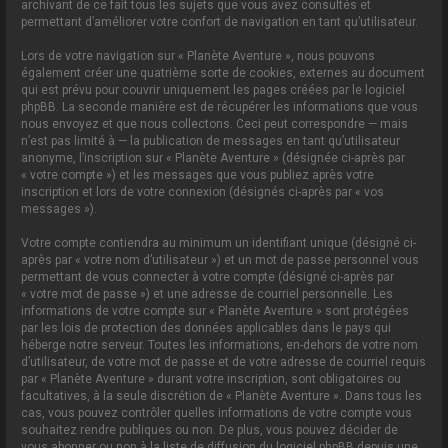
archivant de ce fait tous les sujets que vous avez consultés et
permettant d’améliorer votre confort de navigation en tant qu’utilisateur.
Lors de votre navigation sur « Planète Aventure », nous pouvons
également créer une quatrième sorte de cookies, externes au document
qui est prévu pour couvrir uniquement les pages créées par le logiciel
phpBB. La seconde manière est de récupérer les informations que vous
nous envoyez et que nous collectons. Ceci peut correspondre — mais
n’est pas limité à — la publication de messages en tant qu’utilisateur
anonyme, l’inscription sur « Planète Aventure » (désignée ci-après par
« votre compte ») et les messages que vous publiez après votre
inscription et lors de votre connexion (désignés ci-après par « vos
messages »).
Votre compte contiendra au minimum un identifiant unique (désigné ci-
après par « votre nom d’utilisateur ») et un mot de passe personnel vous
permettant de vous connecter à votre compte (désigné ci-après par
« votre mot de passe ») et une adresse de courriel personnelle. Les
informations de votre compte sur « Planète Aventure » sont protégées
par les lois de protection des données applicables dans le pays qui
héberge notre serveur. Toutes les informations, en-dehors de votre nom
d’utilisateur, de votre mot de passe et de votre adresse de courriel requis
par « Planète Aventure » durant votre inscription, sont obligatoires ou
facultatives, à la seule discrétion de « Planète Aventure ». Dans tous les
cas, vous pouvez contrôler quelles informations de votre compte vous
souhaitez rendre publiques ou non. De plus, vous pouvez décider de
vous abonner ou non à la liste de diffusion du logiciel phpBB depuis une