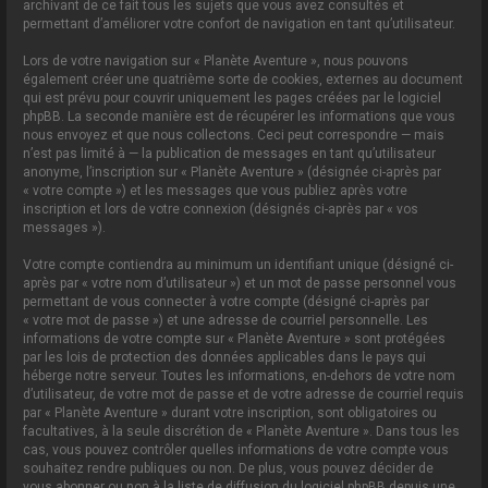
archivant de ce fait tous les sujets que vous avez consultés et
permettant d’améliorer votre confort de navigation en tant qu’utilisateur.
Lors de votre navigation sur « Planète Aventure », nous pouvons
également créer une quatrième sorte de cookies, externes au document
qui est prévu pour couvrir uniquement les pages créées par le logiciel
phpBB. La seconde manière est de récupérer les informations que vous
nous envoyez et que nous collectons. Ceci peut correspondre — mais
n’est pas limité à — la publication de messages en tant qu’utilisateur
anonyme, l’inscription sur « Planète Aventure » (désignée ci-après par
« votre compte ») et les messages que vous publiez après votre
inscription et lors de votre connexion (désignés ci-après par « vos
messages »).
Votre compte contiendra au minimum un identifiant unique (désigné ci-
après par « votre nom d’utilisateur ») et un mot de passe personnel vous
permettant de vous connecter à votre compte (désigné ci-après par
« votre mot de passe ») et une adresse de courriel personnelle. Les
informations de votre compte sur « Planète Aventure » sont protégées
par les lois de protection des données applicables dans le pays qui
héberge notre serveur. Toutes les informations, en-dehors de votre nom
d’utilisateur, de votre mot de passe et de votre adresse de courriel requis
par « Planète Aventure » durant votre inscription, sont obligatoires ou
facultatives, à la seule discrétion de « Planète Aventure ». Dans tous les
cas, vous pouvez contrôler quelles informations de votre compte vous
souhaitez rendre publiques ou non. De plus, vous pouvez décider de
vous abonner ou non à la liste de diffusion du logiciel phpBB depuis une