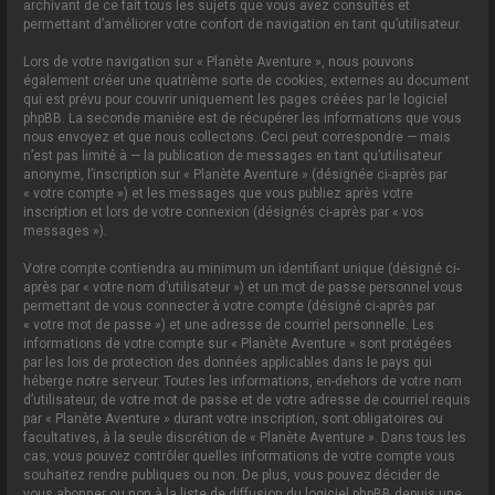
archivant de ce fait tous les sujets que vous avez consultés et
permettant d’améliorer votre confort de navigation en tant qu’utilisateur.
Lors de votre navigation sur « Planète Aventure », nous pouvons
également créer une quatrième sorte de cookies, externes au document
qui est prévu pour couvrir uniquement les pages créées par le logiciel
phpBB. La seconde manière est de récupérer les informations que vous
nous envoyez et que nous collectons. Ceci peut correspondre — mais
n’est pas limité à — la publication de messages en tant qu’utilisateur
anonyme, l’inscription sur « Planète Aventure » (désignée ci-après par
« votre compte ») et les messages que vous publiez après votre
inscription et lors de votre connexion (désignés ci-après par « vos
messages »).
Votre compte contiendra au minimum un identifiant unique (désigné ci-
après par « votre nom d’utilisateur ») et un mot de passe personnel vous
permettant de vous connecter à votre compte (désigné ci-après par
« votre mot de passe ») et une adresse de courriel personnelle. Les
informations de votre compte sur « Planète Aventure » sont protégées
par les lois de protection des données applicables dans le pays qui
héberge notre serveur. Toutes les informations, en-dehors de votre nom
d’utilisateur, de votre mot de passe et de votre adresse de courriel requis
par « Planète Aventure » durant votre inscription, sont obligatoires ou
facultatives, à la seule discrétion de « Planète Aventure ». Dans tous les
cas, vous pouvez contrôler quelles informations de votre compte vous
souhaitez rendre publiques ou non. De plus, vous pouvez décider de
vous abonner ou non à la liste de diffusion du logiciel phpBB depuis une