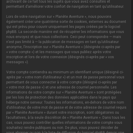
archivant de ce fait tous les sujets que vous avez consultés et
permettant d’améliorer votre confort de navigation en tant qu’utilisateur.
Lors de votre navigation sur « Planète Aventure », nous pouvons
également créer une quatrième sorte de cookies, externes au document
qui est prévu pour couvrir uniquement les pages créées par le logiciel
phpBB. La seconde manière est de récupérer les informations que vous
nous envoyez et que nous collectons. Ceci peut correspondre — mais
n’est pas limité à — la publication de messages en tant qu’utilisateur
anonyme, l’inscription sur « Planète Aventure » (désignée ci-après par
« votre compte ») et les messages que vous publiez après votre
inscription et lors de votre connexion (désignés ci-après par « vos
messages »).
Votre compte contiendra au minimum un identifiant unique (désigné ci-
après par « votre nom d’utilisateur ») et un mot de passe personnel vous
permettant de vous connecter à votre compte (désigné ci-après par
« votre mot de passe ») et une adresse de courriel personnelle. Les
informations de votre compte sur « Planète Aventure » sont protégées
par les lois de protection des données applicables dans le pays qui
héberge notre serveur. Toutes les informations, en-dehors de votre nom
d’utilisateur, de votre mot de passe et de votre adresse de courriel requis
par « Planète Aventure » durant votre inscription, sont obligatoires ou
facultatives, à la seule discrétion de « Planète Aventure ». Dans tous les
cas, vous pouvez contrôler quelles informations de votre compte vous
souhaitez rendre publiques ou non. De plus, vous pouvez décider de
vous abonner ou non à la liste de diffusion du logiciel phpBB depuis une