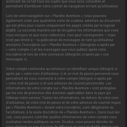
archivant de ce fait tous les sujets que vous avez consultés et
permettant d’améliorer votre confort de navigation en tant qu’utilisateur.
Lors de votre navigation sur « Planète Aventure », nous pouvons
également créer une quatrième sorte de cookies, externes au document
qui est prévu pour couvrir uniquement les pages créées par le logiciel
phpBB. La seconde manière est de récupérer les informations que vous
nous envoyez et que nous collectons. Ceci peut correspondre — mais
n’est pas limité à — la publication de messages en tant qu’utilisateur
anonyme, l’inscription sur « Planète Aventure » (désignée ci-après par
« votre compte ») et les messages que vous publiez après votre
inscription et lors de votre connexion (désignés ci-après par « vos
messages »).
Votre compte contiendra au minimum un identifiant unique (désigné ci-
après par « votre nom d’utilisateur ») et un mot de passe personnel vous
permettant de vous connecter à votre compte (désigné ci-après par
« votre mot de passe ») et une adresse de courriel personnelle. Les
informations de votre compte sur « Planète Aventure » sont protégées
par les lois de protection des données applicables dans le pays qui
héberge notre serveur. Toutes les informations, en-dehors de votre nom
d’utilisateur, de votre mot de passe et de votre adresse de courriel requis
par « Planète Aventure » durant votre inscription, sont obligatoires ou
facultatives, à la seule discrétion de « Planète Aventure ». Dans tous les
cas, vous pouvez contrôler quelles informations de votre compte vous
souhaitez rendre publiques ou non. De plus, vous pouvez décider de
vous abonner ou non à la liste de diffusion du logiciel phpBB depuis une